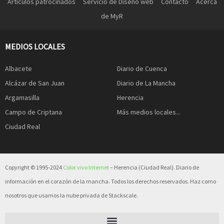
Artículos patrocinados
Servicio de Diseño web
Contacto
Acerca
de MyR
MEDIOS LOCALES
Albacete
Diario de Cuenca
Alcázar de San Juan
Diario de La Mancha
Argamasilla
Herencia
Campo de Criptana
Más medios locales...
Ciudad Real
Copyright © 1995-2024
Color vivo Internet
– Herencia (Ciudad Real). Diario de
información en el corazón de la mancha. Todos los derechos reservados. Haz como
nosotros que usamos la nube privada de Stackscale.