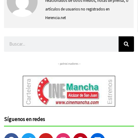
relacionados de otros medios, notas de prensa, o
artículos de usuarios no registrados en
Herencia.net
Buscar
– patrocinadores –
Síguenos en redes
F
T
Y
I
P
F