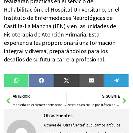
realizarán prácticas en el servicio de
Rehabilitación del Hospital Universitario, en el
Instituto de Enfermedades Neurológicas de
Castilla-La Mancha (IEN) y en las unidades de
Fisioterapia de Atención Primaria. Esta
experiencia les proporcionará una formación
integral y diversa, preparándolos para los
desafíos de su futura carrera profesional.
Compartir
Compartir
Compartir
Compartir
Compa
WhatsApp
Facebook
X
Email
Tele
en
en
en
en
en
(Twitter)
Ant
Sig
ANTERIOR
SIGUIENTE
Maestría en el Bienestar Emocional: Claves para una Vida Plena
Detenido en Hellín por Tráfico de Drogas Durante Fiestas Locales
Otras Fuentes
A través de "Otras fuentes" publicamos artículos