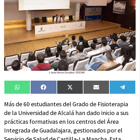
Compartir
Compartir
Compartir
Compartir
Compa
WhatsApp
Facebook
X
Email
Tele
en
en
en
en
en
(Twitter)
Más de 60 estudiantes del Grado de Fisioterapia
de la Universidad de Alcalá han dado inicio a sus
prácticas formativas en los centros del Área
Integrada de Guadalajara, gestionados por el
Servicio de Salud de Castilla-La Mancha. Esta