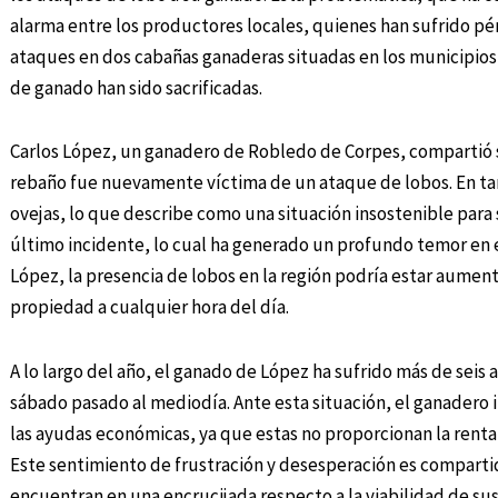
alarma entre los productores locales, quienes han sufrido pérd
ataques en dos cabañas ganaderas situadas en los municipio
de ganado han sido sacrificadas.
Carlos López, un ganadero de Robledo de Corpes, compartió 
rebaño fue nuevamente víctima de un ataque de lobos. En tan
ovejas, lo que describe como una situación insostenible para 
último incidente, lo cual ha generado un profundo temor en ell
López, la presencia de lobos en la región podría estar aume
propiedad a cualquier hora del día.
A lo largo del año, el ganado de López ha sufrido más de seis
sábado pasado al mediodía. Ante esta situación, el ganadero i
las ayudas económicas, ya que estas no proporcionan la renta
Este sentimiento de frustración y desesperación es compartid
encuentran en una encrucijada respecto a la viabilidad de sus