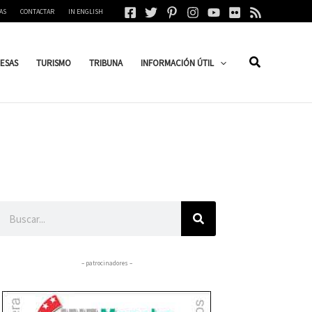
AS
CONTACTAR
IN ENGLISH
ESAS
TURISMO
TRIBUNA
INFORMACIÓN ÚTIL
Buscar
– patrocinadores –