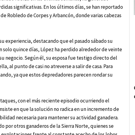
idas significativas. En los últimos días, se han reportado
s de Robledo de Corpes y Arbancón, donde varias cabezas
su experiencia, destacando que el pasado sábado su
 solo quince días, López ha perdido alrededor de veinte
su negocio. Según él, su esposa fue testigo directo del
a, al punto de casi no atreverse a salir de casa. Para
ntando, ya que estos depredadores parecen rondar su
 ataques, con el más reciente episodio ocurriendo el
nsiste en que la solución no radica en un incremento de
bilidad necesaria para mantener su actividad ganadera.
o por otros ganaderos de la Sierra Norte, quienes se
 explotaciones frente al constante acecho de los lobos.