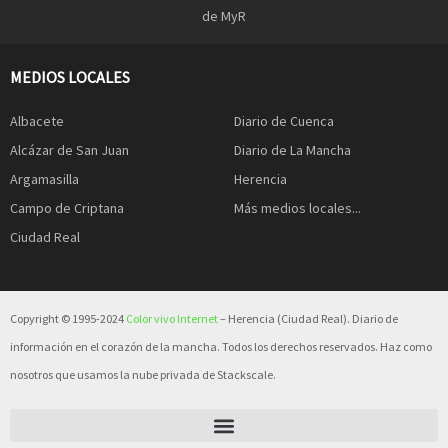
de MyR
MEDIOS LOCALES
Albacete
Diario de Cuenca
Alcázar de San Juan
Diario de La Mancha
Argamasilla
Herencia
Campo de Criptana
Más medios locales...
Ciudad Real
Copyright © 1995-2024
Color vivo Internet
– Herencia (Ciudad Real). Diario de
información en el corazón de la mancha. Todos los derechos reservados. Haz como
nosotros que usamos la nube privada de Stackscale.