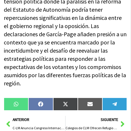
tensión política donde la parálisis en la reforma
del Estatuto de Autonomía podría tener
repercusiones significativas en la dinámica entre
el gobierno regional y la oposición. Las
declaraciones de García-Page añaden presión a un
contexto que ya se encuentra marcado por la
incertidumbre y el desafío de reevaluar las
estrategias políticas para responder a las
expectativas de los votantes y los compromisos
asumidos por las diferentes fuerzas políticas de la
región.
Compartir
Compartir
Compartir
Compartir
Compa
WhatsApp
Facebook
X
Email
Tele
en
en
en
en
en
(Twitter)
Ant
Sig
ANTERIOR
SIGUIENTE
C-LM Anuncia Congreso Internacional en Alcázar como Región Europea del Deporte 2024
Colegios de CLM Ofrecen Refugio a Niños Afectados por DANA en Valencia