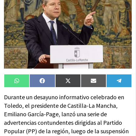
Compartir
Compartir
Compartir
Compartir
Compa
WhatsApp
Facebook
X
Email
Tele
en
en
en
en
en
(Twitter)
Durante un desayuno informativo celebrado en
Toledo, el presidente de Castilla-La Mancha,
Emiliano García-Page, lanzó una serie de
advertencias contundentes dirigidas al Partido
Popular (PP) de la región, luego de la suspensión