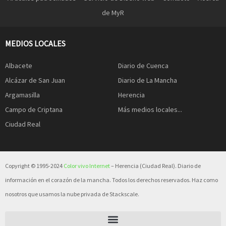
de MyR
MEDIOS LOCALES
Albacete
Diario de Cuenca
Alcázar de San Juan
Diario de La Mancha
Argamasilla
Herencia
Campo de Criptana
Más medios locales...
Ciudad Real
Copyright © 1995-2024
Color vivo Internet
– Herencia (Ciudad Real). Diario de
información en el corazón de la mancha. Todos los derechos reservados. Haz como
nosotros que usamos la nube privada de Stackscale.