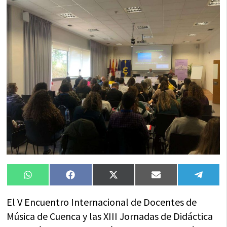
Compartir
Compartir
Compartir
Compartir
Compa
WhatsApp
Facebook
X
Email
Tele
en
en
en
en
en
(Twitter)
El V Encuentro Internacional de Docentes de
Música de Cuenca y las XIII Jornadas de Didáctica