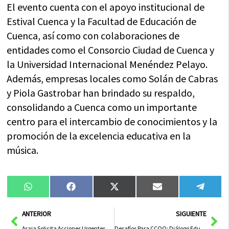
El evento cuenta con el apoyo institucional de
Estival Cuenca y la Facultad de Educación de
Cuenca, así como con colaboraciones de
entidades como el Consorcio Ciudad de Cuenca y
la Universidad Internacional Menéndez Pelayo.
Además, empresas locales como Solán de Cabras
y Piola Gastrobar han brindado su respaldo,
consolidando a Cuenca como un importante
centro para el intercambio de conocimientos y la
promoción de la excelencia educativa en la
música.
Compartir
Compartir
Compartir
Compartir
Compa
WhatsApp
Facebook
X
Email
Tele
en
en
en
en
en
(Twitter)
Ant
Sig
ANTERIOR
SIGUIENTE
Asaja Solicita Acciones Urgentes para el Campo de Albacete y Cuenca Tras los Daños de la DANA
Desafíos Para CCOO: Diálogo Educativo y Lucha Contra el Fraude en el Campo en un Entorno Cambiante