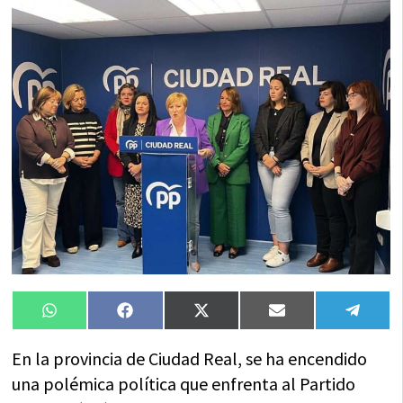
Compartir
Compartir
Compartir
Compartir
Compa
WhatsApp
Facebook
X
Email
Tele
en
en
en
en
en
(Twitter)
En la provincia de Ciudad Real, se ha encendido
una polémica política que enfrenta al Partido