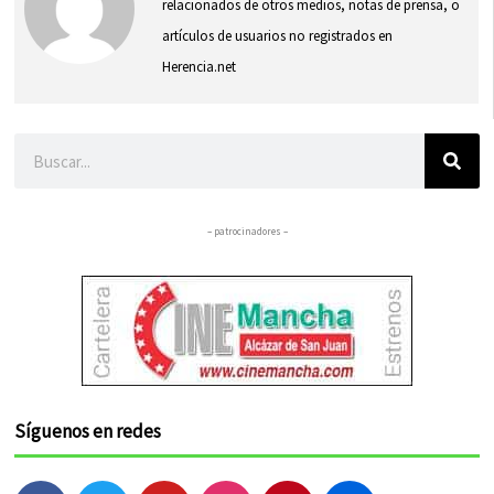
relacionados de otros medios, notas de prensa, o
artículos de usuarios no registrados en
Herencia.net
Buscar
– patrocinadores –
Síguenos en redes
F
T
Y
I
P
F