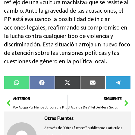
reflejo de una «cultura machista» que se resiste al
cambio. Ante la gravedad de las acusaciones, el
PP está evaluando la posibilidad de iniciar
acciones legales, reafirmando su compromiso en
la lucha contra cualquier tipo de violencia y
discriminación. Esta situación arroja un nuevo foco
de atención sobre las tensiones políticas y las
cuestiones de género en la política local.
Compartir
Compartir
Compartir
Compartir
Compa
WhatsApp
Facebook
X
Email
Tele
en
en
en
en
en
(Twitter)
Ant
Sig
ANTERIOR
SIGUIENTE
Vox Aboga Por Menos Burocracia Para Autónomos, PP Busca Incentivar Nuevas Altas y PSOE Defiende Su Modelo en C-LM
El Alcalde De Villel De Mesa Solicitará Al Gobierno Declarar Su Pueblo Como Zona Catastrófica Por La Despoblación
Otras Fuentes
A través de "Otras fuentes" publicamos artículos