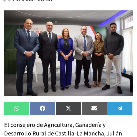
Compartir
Compartir
Compartir
Compartir
Compa
WhatsApp
Facebook
X
Email
Tele
en
en
en
en
en
(Twitter)
El consejero de Agricultura, Ganadería y
Desarrollo Rural de Castilla-La Mancha, Julián