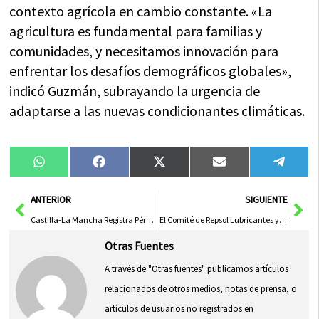
contexto agrícola en cambio constante. «La
agricultura es fundamental para familias y
comunidades, y necesitamos innovación para
enfrentar los desafíos demográficos globales»,
indicó Guzmán, subrayando la urgencia de
adaptarse a las nuevas condicionantes climáticas.
Compartir
Compartir
Compartir
Compartir
Compa
WhatsApp
Facebook
X
Email
Tele
en
en
en
en
en
(Twitter)
Ant
Sig
ANTERIOR
SIGUIENTE
Castilla-La Mancha Registra Pérdida Mensual de Cotizantes Extranjeros, Pero Incrementa Anualmente
El Comité de Repsol Lubricantes y Asfaltos en Puertollano Desconvoca la Huelga Ante el Riesgo de Pérdida de Empleos
Otras Fuentes
A través de "Otras fuentes" publicamos artículos
relacionados de otros medios, notas de prensa, o
artículos de usuarios no registrados en