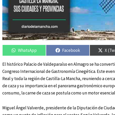
Compartir
Compartir
Compartir
Compartir
Compa
Compa
en
en
en
en
en
en
WhatsApp
Facebook
X (Tw
El histórico Palacio de Valdeparaíso en Almagro se ha converti
Congreso Internacional de Gastronomía Cinegética. Este event
Real y toda la región de Castilla-La Mancha, reuniendo a cerc
de caza y su importancia en el panorama gastronómico euro
consumo, la carne de caza se postula como un motor esencial 
Miguel Ángel Valverde, presidente de la Diputación de Ciudad