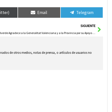
itter)
Email
Telegram
Sigui
SIGUIENTE
Valverde Agradece a la Generalitat Valenciana y a la Provincia por su Apoyo a Damnificados de la DANA
ionados de otros medios, notas de prensa, o artículos de usuarios no