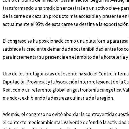
como un punto de inflexión para el sector. Según Valverde, la 
transformando una tradición ancestral en un activo clave para
de la carne de caza un producto más accesible y presente en
actualmente el 95% de esta carne se destina a la exportación
El congreso se ha posicionado como una plataforma para resal
satisface la creciente demanda de sostenibilidad entre los c
para incrementar su presencia en el ámbito de la hostelería y 
Uno de los protagonistas del evento ha sido el Centro Interna
Diputación Provincial y la Asociación Interprofesional de la C
Real como un referente global en gastronomía cinegética. Va
mundo», exhibiendo la destreza culinaria de la región.
Además, el congreso no evitó abordar la controvertida cuest
el contexto medioambiental. Valverde defendió la actividad c