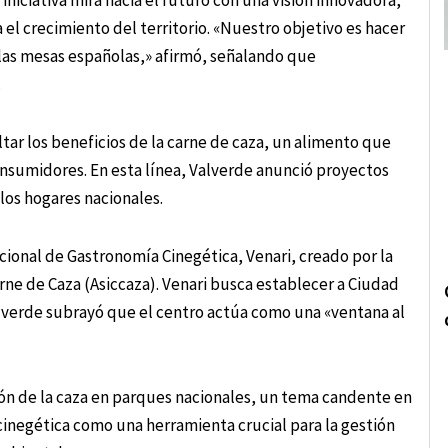
iniciativa mira hacia el futuro con una visión innovadora,
 el crecimiento del territorio. «Nuestro objetivo es hacer
 las mesas españolas,» afirmó, señalando que
.
tar los beneficios de la carne de caza, un alimento que
onsumidores. En esta línea, Valverde anunció proyectos
los hogares nacionales.
cional de Gastronomía Cinegética, Venari, creado por la
arne de Caza (Asiccaza). Venari busca establecer a Ciudad
lverde subrayó que el centro actúa como una «ventana al
ión de la caza en parques nacionales, un tema candente en
inegética como una herramienta crucial para la gestión