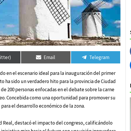
rtir
rtir
Compartir
Compartir
Compartir
Compartir
en
en
en
en
itter)
Email
Telegram
do en el escenario ideal para la inauguración del primer
o ha sido un verdadero hito para la provincia de Ciudad
a de 200 personas enfocadas en el debate sobre la carne
peo. Concebida como una oportunidad para promover su
para el desarrollo económico de la zona.
 Real, destacó el impacto del congreso, calificándolo