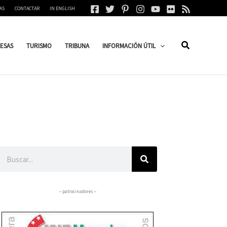
AS
CONTACTAR
IN ENGLISH
ESAS
TURISMO
TRIBUNA
INFORMACIÓN ÚTIL
Buscar
– patrocinadores –