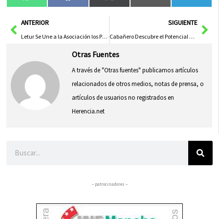
Compartir
Compartir
Compartir
Compartir
Compa
WhatsApp
Facebook
X
Email
Tele
en
en
en
en
en
(Twitter)
Ant
Sig
ANTERIOR
SIGUIENTE
Letur Se Une a la Asociación los Pueblos Más Bonitos de España en 2025 para Impulsar su Recuperación Tras la DANA
Cabañero Descubre el Potencial Agroalimentario Provincial en la Feria de la Nuez y Productos Tradicionales de Nerpio
Otras Fuentes
A través de "Otras fuentes" publicamos artículos
relacionados de otros medios, notas de prensa, o
artículos de usuarios no registrados en
Herencia.net
Buscar
– patrocinadores –