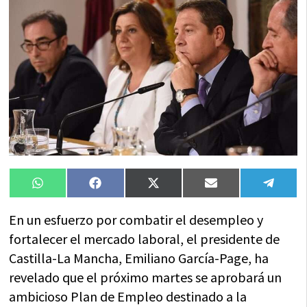
Compartir
Compartir
Compartir
Compartir
Compa
WhatsApp
Facebook
X
Email
Tele
en
en
en
en
en
(Twitter)
En un esfuerzo por combatir el desempleo y
fortalecer el mercado laboral, el presidente de
Castilla-La Mancha, Emiliano García-Page, ha
revelado que el próximo martes se aprobará un
ambicioso Plan de Empleo destinado a la