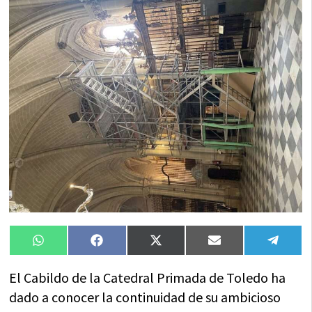
Compartir
Compartir
Compartir
Compartir
Compa
WhatsApp
Facebook
X
Email
Tele
en
en
en
en
en
(Twitter)
El Cabildo de la Catedral Primada de Toledo ha
dado a conocer la continuidad de su ambicioso