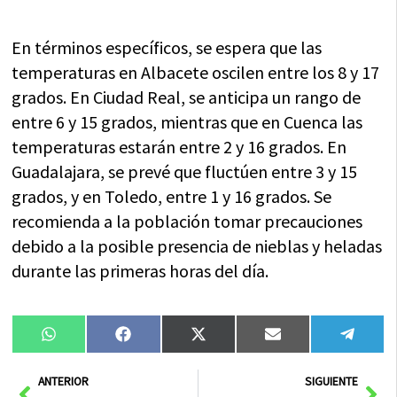
En términos específicos, se espera que las
temperaturas en Albacete oscilen entre los 8 y 17
grados. En Ciudad Real, se anticipa un rango de
entre 6 y 15 grados, mientras que en Cuenca las
temperaturas estarán entre 2 y 16 grados. En
Guadalajara, se prevé que fluctúen entre 3 y 15
grados, y en Toledo, entre 1 y 16 grados. Se
recomienda a la población tomar precauciones
debido a la posible presencia de nieblas y heladas
durante las primeras horas del día.
Compartir
Compartir
Compartir
Compartir
Compa
WhatsApp
Facebook
X
Email
Tele
en
en
en
en
en
(Twitter)
Ant
Sig
ANTERIOR
SIGUIENTE