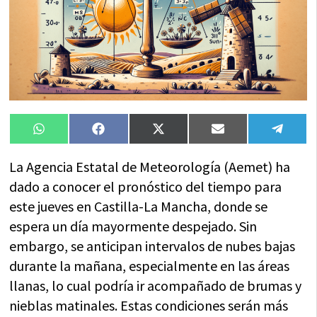
Compartir
Compartir
Compartir
Compartir
Compa
WhatsApp
Facebook
X
Email
Tele
en
en
en
en
en
(Twitter)
La Agencia Estatal de Meteorología (Aemet) ha
dado a conocer el pronóstico del tiempo para
este jueves en Castilla-La Mancha, donde se
espera un día mayormente despejado. Sin
embargo, se anticipan intervalos de nubes bajas
durante la mañana, especialmente en las áreas
llanas, lo cual podría ir acompañado de brumas y
nieblas matinales. Estas condiciones serán más