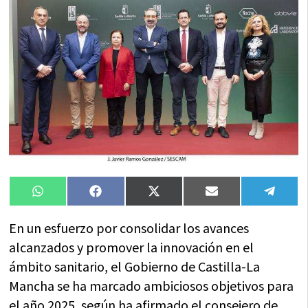
Compartir
Compartir
Compartir
Compartir
Compa
WhatsApp
Facebook
X
Email
Tele
en
en
en
en
en
(Twitter)
En un esfuerzo por consolidar los avances
alcanzados y promover la innovación en el
ámbito sanitario, el Gobierno de Castilla-La
Mancha se ha marcado ambiciosos objetivos para
el año 2025, según ha afirmado el consejero de