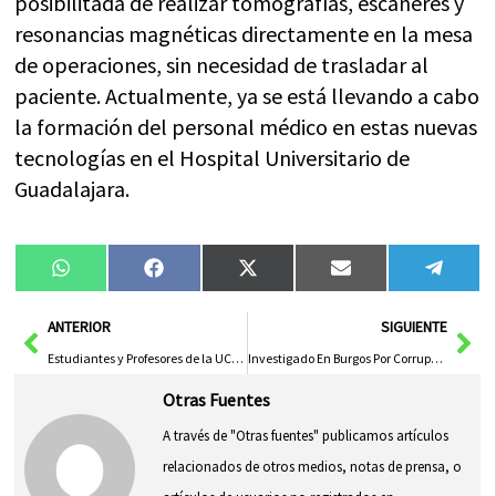
posibilitada de realizar tomografías, escáneres y
resonancias magnéticas directamente en la mesa
de operaciones, sin necesidad de trasladar al
paciente. Actualmente, ya se está llevando a cabo
la formación del personal médico en estas nuevas
tecnologías en el Hospital Universitario de
Guadalajara.
Compartir
Compartir
Compartir
Compartir
Compa
WhatsApp
Facebook
X
Email
Tele
en
en
en
en
en
(Twitter)
Ant
Sig
ANTERIOR
SIGUIENTE
Estudiantes y Profesores de la UCLM Eligen Nuevo Rector para el Próximo Sextenio
Investigado En Burgos Por Corrupción De Menores Con Fines Pornográficos: Un Caso Alarmante De Abuso Infantil
Otras Fuentes
A través de "Otras fuentes" publicamos artículos
relacionados de otros medios, notas de prensa, o