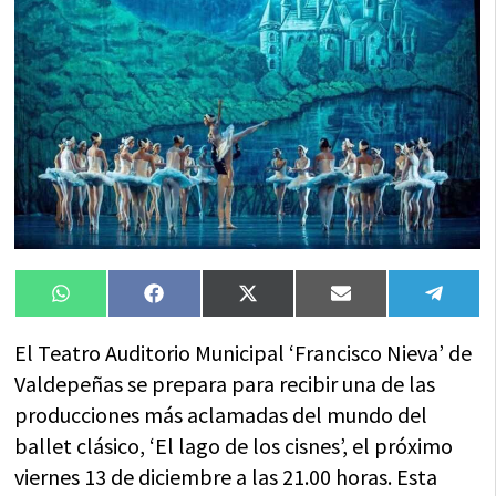
Compartir
Compartir
Compartir
Compartir
Compa
WhatsApp
Facebook
X
Email
Tele
en
en
en
en
en
(Twitter)
El Teatro Auditorio Municipal ‘Francisco Nieva’ de
Valdepeñas se prepara para recibir una de las
producciones más aclamadas del mundo del
ballet clásico, ‘El lago de los cisnes’, el próximo
viernes 13 de diciembre a las 21.00 horas. Esta