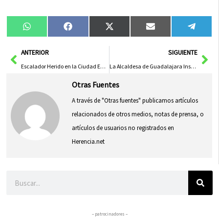
Compartir
Compartir
Compartir
Compartir
Compa
WhatsApp
Facebook
X
Email
Tele
en
en
en
en
en
(Twitter)
Ant
Sig
ANTERIOR
SIGUIENTE
Escalador Herido en la Ciudad Encantada de Tamajón es Trasladado al Hospital de Guadalajara tras Caída
La Alcaldesa de Guadalajara Insta a Avanzar en el Camino Inclusivo de la Constitución
Otras Fuentes
A través de "Otras fuentes" publicamos artículos
relacionados de otros medios, notas de prensa, o
artículos de usuarios no registrados en
Herencia.net
Buscar
– patrocinadores –