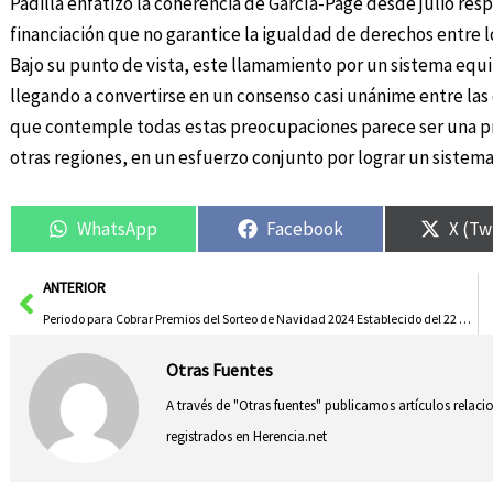
Padilla enfatizó la coherencia de García-Page desde julio res
financiación que no garantice la igualdad de derechos entre lo
Bajo su punto de vista, este llamamiento por un sistema equi
llegando a convertirse en un consenso casi unánime entre l
que contemple todas estas preocupaciones parece ser una pri
otras regiones, en un esfuerzo conjunto por lograr un sistema
WhatsApp
Facebook
X (Tw
Ant
ANTERIOR
Periodo para Cobrar Premios del Sorteo de Navidad 2024 Establecido del 22 de Diciembre al 24 de Marzo de 2025
Otras Fuentes
A través de "Otras fuentes" publicamos artículos relac
registrados en Herencia.net