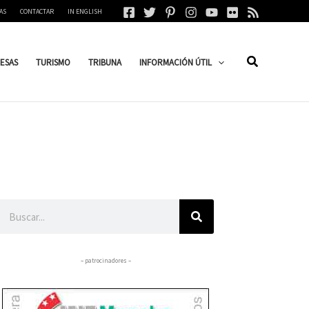
AS
CONTACTAR
IN ENGLISH
ESAS
TURISMO
TRIBUNA
INFORMACIÓN ÚTIL
Buscar
– patrocinadores –