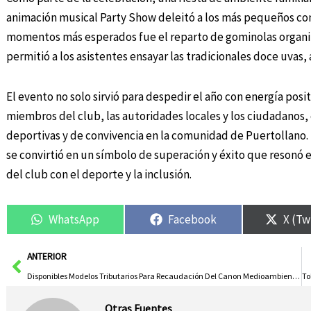
animación musical Party Show deleitó a los más pequeños con
momentos más esperados fue el reparto de gominolas organiza
permitió a los asistentes ensayar las tradicionales doce uvas,
El evento no solo sirvió para despedir el año con energía posit
miembros del club, las autoridades locales y los ciudadanos,
deportivas y de convivencia en la comunidad de Puertollano. L
se convirtió en un símbolo de superación y éxito que resonó
del club con el deporte y la inclusión.
WhatsApp
Facebook
X (Tw
Ant
ANTERIOR
Disponibles Modelos Tributarios Para Recaudación Del Canon Medioambiental Del Agua Desde Este Miércoles
Otras Fuentes