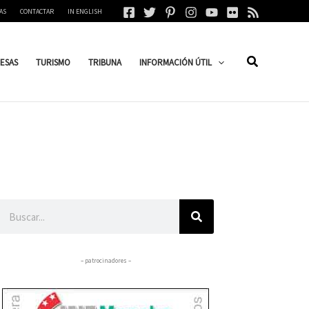
AS
CONTACTAR
IN ENGLISH
ESAS
TURISMO
TRIBUNA
INFORMACIÓN ÚTIL
Buscar
– patrocinadores –