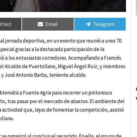
rtir
rtir
Compartir
Compartir
Compartir
Compartir
en
en
en
en
itter)
Email
Telegram
nal jornada deportiva, en un evento que reunió a unos 70
pecial gracias a la destacada participación de la
ió a los entusiastas corredores. Acompañando a Francés
 el Alcalde de Puertollano, Miguel Ángel Ruiz, y miembros
 y José Antonio Barba, teniente alcalde.
emblemática Fuente Agria para recorrer un pintoresco
, tras pasar por el mercado de abastos. El ambiente del
 actividad que, lejos de fomentar la competición, asistió
ollano.
e organizó al concluir el recorrido. En ella, el grupo de