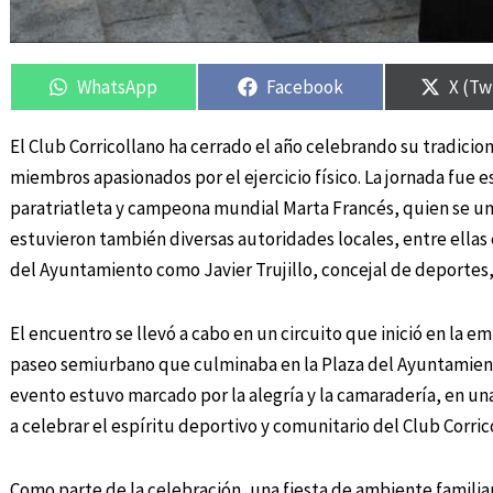
Compartir
Compartir
Compartir
Compartir
Compa
Compa
en
en
en
en
en
en
WhatsApp
Facebook
X (Tw
El Club Corricollano ha cerrado el año celebrando su tradicio
miembros apasionados por el ejercicio físico. La jornada fue es
paratriatleta y campeona mundial Marta Francés, quien se un
estuvieron también diversas autoridades locales, entre ellas
del Ayuntamiento como Javier Trujillo, concejal de deportes,
El encuentro se llevó a cabo en un circuito que inició en la 
paseo semiurbano que culminaba en la Plaza del Ayuntamiento
evento estuvo marcado por la alegría y la camaradería, en una
a celebrar el espíritu deportivo y comunitario del Club Corric
Como parte de la celebración, una fiesta de ambiente familiar s