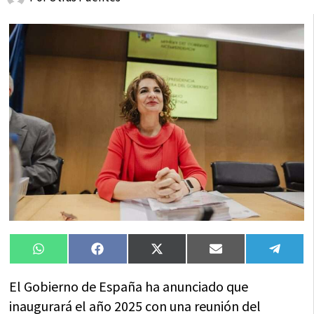
Compartir
Compartir
Compartir
Compartir
Compa
WhatsApp
Facebook
X
Email
Tele
en
en
en
en
en
(Twitter)
El Gobierno de España ha anunciado que
inaugurará el año 2025 con una reunión del