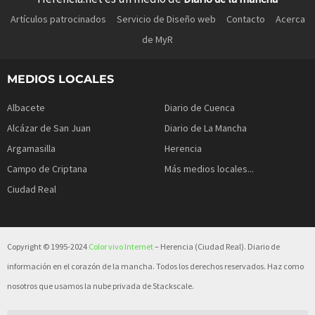
Artículos patrocinados
Servicio de Diseño web
Contacto
Acerca
de MyR
MEDIOS LOCALES
Albacete
Diario de Cuenca
Alcázar de San Juan
Diario de La Mancha
Argamasilla
Herencia
Campo de Criptana
Más medios locales...
Ciudad Real
Copyright © 1995-2024
Color vivo Internet
– Herencia (Ciudad Real). Diario de
información en el corazón de la mancha. Todos los derechos reservados. Haz como
nosotros que usamos la nube privada de Stackscale.