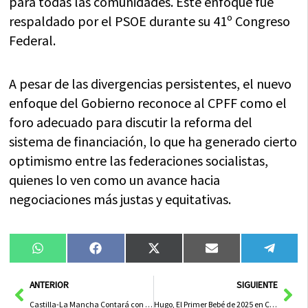
para todas las comunidades. Este enfoque fue
respaldado por el PSOE durante su 41º Congreso
Federal.
A pesar de las divergencias persistentes, el nuevo
enfoque del Gobierno reconoce al CPFF como el
foro adecuado para discutir la reforma del
sistema de financiación, lo que ha generado cierto
optimismo entre las federaciones socialistas,
quienes lo ven como un avance hacia
negociaciones más justas y equitativas.
Compartir
Compartir
Compartir
Compartir
Compa
WhatsApp
Facebook
X
Email
Tele
en
en
en
en
en
(Twitter)
Ant
Sig
ANTERIOR
SIGUIENTE
Castilla-La Mancha Contará con un Registro de Investigadores en 2025 para Potenciar la Investigación Científica
Hugo, El Primer Bebé de 2025 en Castilla-La Mancha, Nace en Albacete Lleno de Esperanza y Alegría para Su Familia