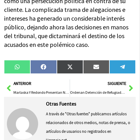
como una persecución política en contra de su
cliente. La complicada trama de alegaciones e
intereses ha generado un considerable interés
público, dejando ahora las decisiones en manos
del tribunal, que dictaminará el destino de los
acusados en este polémico caso.
Compartir
Compartir
Compartir
Compartir
Compa
WhatsApp
Facebook
X
Email
Tele
en
en
en
en
en
(Twitter)
Ant
Sig
ANTERIOR
SIGUIENTE
Marlaska Y Redondo Presentan Nuevo Sistema VioGén 2 Y Protocolo De Evaluación De Riesgos Para Víctimas De Violencia
Ordenan Detención de Refugiado Afgano por Incomparecencia en Juicio por Presunta Violación en Ciudad Real
Otras Fuentes
A través de "Otras fuentes" publicamos artículos
relacionados de otros medios, notas de prensa, o
artículos de usuarios no registrados en