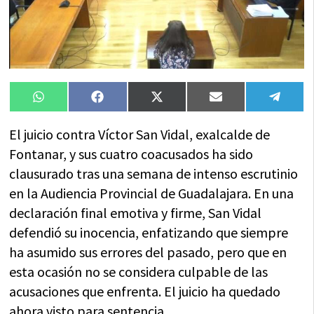
Compartir
Compartir
Compartir
Compartir
Compa
WhatsApp
Facebook
X
Email
Tele
en
en
en
en
en
(Twitter)
El juicio contra Víctor San Vidal, exalcalde de
Fontanar, y sus cuatro coacusados ha sido
clausurado tras una semana de intenso escrutinio
en la Audiencia Provincial de Guadalajara. En una
declaración final emotiva y firme, San Vidal
defendió su inocencia, enfatizando que siempre
ha asumido sus errores del pasado, pero que en
esta ocasión no se considera culpable de las
acusaciones que enfrenta. El juicio ha quedado
ahora visto para sentencia.