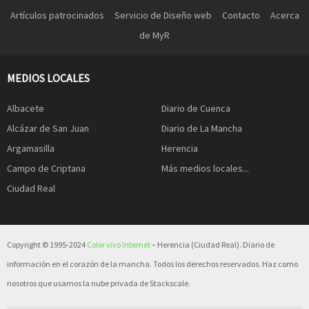
Artículos patrocinados
Servicio de Diseño web
Contacto
Acerca
de MyR
MEDIOS LOCALES
Albacete
Diario de Cuenca
Alcázar de San Juan
Diario de La Mancha
Argamasilla
Herencia
Campo de Criptana
Más medios locales...
Ciudad Real
Copyright © 1995-2024
Color vivo Internet
– Herencia (Ciudad Real). Diario de
información en el corazón de la mancha. Todos los derechos reservados. Haz como
nosotros que usamos la nube privada de Stackscale.