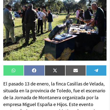
Compartir
Compartir
Compartir
Compartir
Compa
WhatsApp
Facebook
X
Email
Tele
en
en
en
en
en
(Twitter)
El pasado 13 de enero, la finca Casillas de Velada,
situada en la provincia de Toledo, fue el escenario
de la Jornada de Montanera organizada por la
empresa Miguel España e Hijos. Este evento