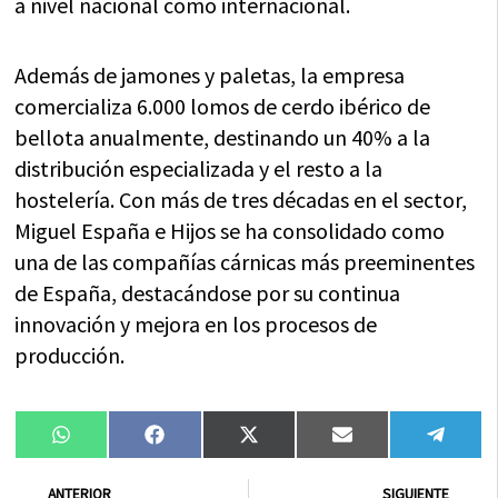
a nivel nacional como internacional.
Además de jamones y paletas, la empresa
comercializa 6.000 lomos de cerdo ibérico de
bellota anualmente, destinando un 40% a la
distribución especializada y el resto a la
hostelería. Con más de tres décadas en el sector,
Miguel España e Hijos se ha consolidado como
una de las compañías cárnicas más preeminentes
de España, destacándose por su continua
innovación y mejora en los procesos de
producción.
Compartir
Compartir
Compartir
Compartir
Compa
WhatsApp
Facebook
X
Email
Tele
en
en
en
en
en
(Twitter)
Ant
Sig
ANTERIOR
SIGUIENTE