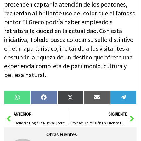
pretenden captar la atención de los peatones,
recuerdan al brillante uso del color que el famoso
pintor El Greco podría haber empleado si
retratara la ciudad en la actualidad. Con esta
iniciativa, Toledo busca colocar su sello distintivo
en el mapa turístico, incitando a los visitantes a
descubrir la riqueza de un destino que ofrece una
experiencia completa de patrimonio, cultura y
belleza natural.
Compartir
Compartir
Compartir
Compartir
Compa
WhatsApp
Facebook
X
Email
Tele
en
en
en
en
en
(Twitter)
Ant
Sig
ANTERIOR
SIGUIENTE
Escudero Elogia la Nueva Ejecutiva Regional del PSOE como un Avance Significativo
Profesor De Religión En Cuenca Enfrenta Juicio Por Agresión Sexual A Menor
Otras Fuentes