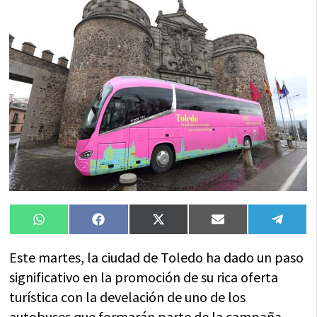
Compartir
Compartir
Compartir
Compartir
Compa
WhatsApp
Facebook
X
Email
Tele
en
en
en
en
en
(Twitter)
Este martes, la ciudad de Toledo ha dado un paso
significativo en la promoción de su rica oferta
turística con la develación de uno de los
autobuses que formarán parte de la campaña