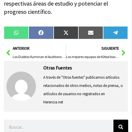
respectivas áreas de estudio y potenciar el
progreso científico.
Compartir
Compartir
Compartir
Compartir
Compa
WhatsApp
Facebook
X
Email
Tele
en
en
en
en
en
(Twitter)
Ant
Sig
ANTERIOR
SIGUIENTE
Los Diablos Iluminan el Auditorio con sus Éxitos Bajo el Sol Acalorado
Los mejores equipos de fútbol base de España se reunirán en Ciudad Real para el Torneo Dragón en mayo y junio
Otras Fuentes
A través de "Otras fuentes" publicamos artículos
relacionados de otros medios, notas de prensa, o
artículos de usuarios no registrados en
Herencia.net
Buscar