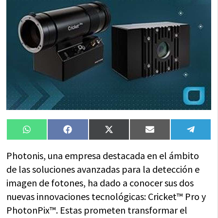
Compartir
Compartir
Compartir
Compartir
Compa
WhatsApp
Facebook
X
Email
Tele
en
en
en
en
en
(Twitter)
Photonis, una empresa destacada en el ámbito
de las soluciones avanzadas para la detección e
imagen de fotones, ha dado a conocer sus dos
nuevas innovaciones tecnológicas: Cricket™ Pro y
PhotonPix™. Estas prometen transformar el