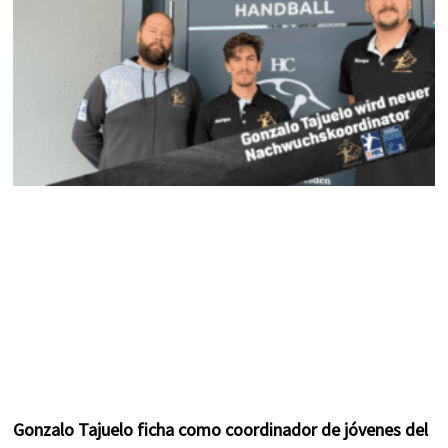
k
a
s
m
t
Gonzalo Tajuelo ficha como coordinador de jóvenes del