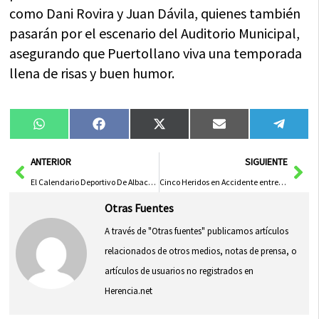
como Dani Rovira y Juan Dávila, quienes también
pasarán por el escenario del Auditorio Municipal,
asegurando que Puertollano viva una temporada
llena de risas y buen humor.
Compartir
Compartir
Compartir
Compartir
Compa
WhatsApp
Facebook
X
Email
Tele
en
en
en
en
en
(Twitter)
Ant
Sig
ANTERIOR
SIGUIENTE
El Calendario Deportivo De Albacete 2025 Incluye Más De 40 Pruebas En Diversas Disciplinas Y Niveles
Cinco Heridos en Accidente entre Dos Coches y una Moto en La Gineta
Otras Fuentes
A través de "Otras fuentes" publicamos artículos
relacionados de otros medios, notas de prensa, o
artículos de usuarios no registrados en
Herencia.net