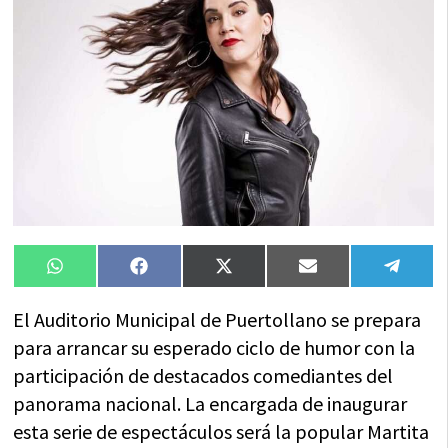
Compartir
Compartir
Compartir
Compartir
Compa
WhatsApp
Facebook
X
Email
Tele
en
en
en
en
en
(Twitter)
El Auditorio Municipal de Puertollano se prepara
para arrancar su esperado ciclo de humor con la
participación de destacados comediantes del
panorama nacional. La encargada de inaugurar
esta serie de espectáculos será la popular Martita