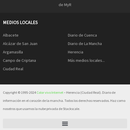
de MyR
MEDIOS LOCALES
Albacete
Diario de Cuenca
Alcázar de San Juan
Diario de La Mancha
Argamasilla
Herencia
Campo de Criptana
Más medios locales...
Ciudad Real
Copyright © 1995-2024
Color vivo Internet
– Herencia (Ciudad Real). Diario de
información en el corazón de la mancha. Todos los derechos reservados. Haz como
nosotros que usamos la nube privada de Stackscale.