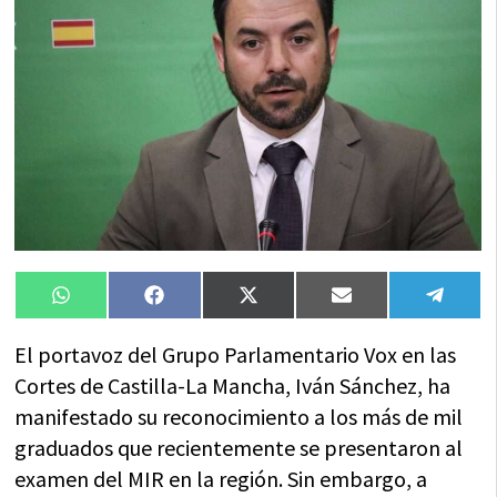
Compartir
Compartir
Compartir
Compartir
Compa
WhatsApp
Facebook
X
Email
Tele
en
en
en
en
en
(Twitter)
El portavoz del Grupo Parlamentario Vox en las
Cortes de Castilla-La Mancha, Iván Sánchez, ha
manifestado su reconocimiento a los más de mil
graduados que recientemente se presentaron al
examen del MIR en la región. Sin embargo, a