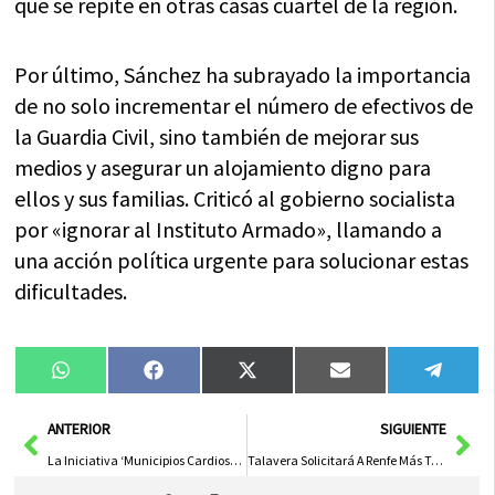
que se repite en otras casas cuartel de la región.
Por último, Sánchez ha subrayado la importancia
de no solo incrementar el número de efectivos de
la Guardia Civil, sino también de mejorar sus
medios y asegurar un alojamiento digno para
ellos y sus familias. Criticó al gobierno socialista
por «ignorar al Instituto Armado», llamando a
una acción política urgente para solucionar estas
dificultades.
Compartir
Compartir
Compartir
Compartir
Compa
WhatsApp
Facebook
X
Email
Tele
en
en
en
en
en
(Twitter)
Ant
Sig
ANTERIOR
SIGUIENTE
La Iniciativa ‘Municipios Cardiosalubles’ de Albacete Se Expande a la Hostelería Tras Éxito en Educación y Localidades Provinciales
Talavera Solicitará A Renfe Más Trenes Por Obras En La A-5