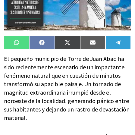
Compartir
Compartir
Compartir
Compartir
Compa
WhatsApp
Facebook
X
Email
Tele
en
en
en
en
en
(Twitter)
El pequeño municipio de Torre de Juan Abad ha
sido recientemente escenario de un impactante
fenómeno natural que en cuestión de minutos
transformó su apacible paisaje. Un tornado de
magnitud extraordinaria irrumpió desde el
noroeste de la localidad, generando pánico entre
sus habitantes y dejando un rastro de devastación
material.