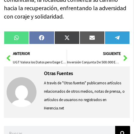
hacia la recuperación, enfrentando la adversidad
con coraje y solidaridad.
Compartir
Compartir
Compartir
Compartir
Compa
WhatsApp
Facebook
X
Email
Tele
en
en
en
en
en
(Twitter)
Ant
Sig
ANTERIOR
SIGUIENTE
UGT Valora los Datos pero Exige Combatir la Elevada Parcialidad Involuntaria y el Paro de Larga Duración en el Mercado Laboral
Inversión Conjunta De 500.000 Euros Para Expansión De Instalaciones Empresariales
Otras Fuentes
A través de "Otras fuentes" publicamos artículos
relacionados de otros medios, notas de prensa, o
artículos de usuarios no registrados en
Herencia.net
Buscar