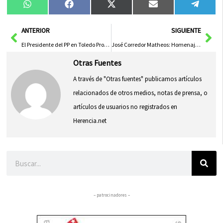
Compartir
Compartir
Compartir
Compartir
Compa
WhatsApp
Facebook
X
Email
Tele
en
en
en
en
en
(Twitter)
Ant
Sig
ANTERIOR
SIGUIENTE
El Presidente del PP en Toledo Propone Elecciones en Lugar de Comentar sobre Vox y Junts
José Corredor Matheos: Homenaje al Legado Poético y Literario por la Academia de C-LM
Otras Fuentes
A través de "Otras fuentes" publicamos artículos
relacionados de otros medios, notas de prensa, o
artículos de usuarios no registrados en
Herencia.net
Buscar
– patrocinadores –