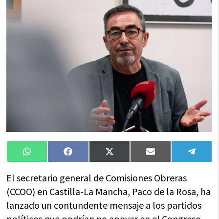
Compartir
Compartir
Compartir
Compartir
Compa
WhatsApp
Facebook
X
Email
Tele
en
en
en
en
en
(Twitter)
El secretario general de Comisiones Obreras
(CCOO) en Castilla-La Mancha, Paco de la Rosa, ha
lanzado un contundente mensaje a los partidos
políticos que podrían no apoyar en el Congreso