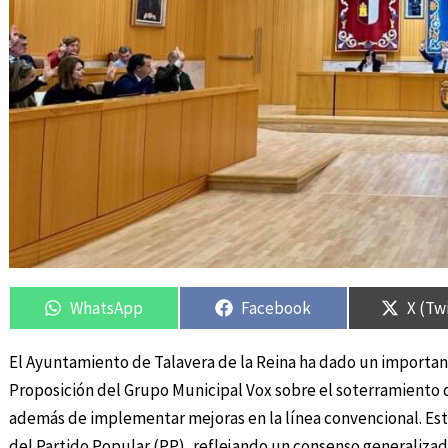
Compartir
Compartir
Compartir
Compartir
Compa
Compa
en
en
en
en
en
en
WhatsApp
Facebook
X (Tw
El Ayuntamiento de Talavera de la Reina ha dado un importan
Proposición del Grupo Municipal Vox sobre el soterramiento de
además de implementar mejoras en la línea convencional. Es
del Partido Popular (PP), reflejando un consenso generalizado 