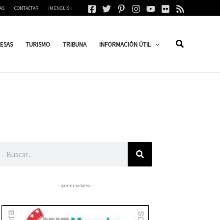
AS
CONTACTAR
IN ENGLISH
ESAS
TURISMO
TRIBUNA
INFORMACIÓN ÚTIL
Buscar
– patrocinadores –