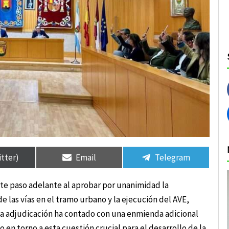
rtir
rtir
Compartir
Compartir
Compartir
Compartir
en
en
en
en
itter)
Email
Telegram
te paso adelante al aprobar por unanimidad la
 las vías en el tramo urbano y la ejecución del AVE,
ta adjudicación ha contado con una enmienda adicional
en torno a esta cuestión crucial para el desarrollo de la