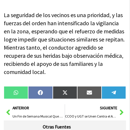
La seguridad de los vecinos es una prioridad, y las
fuerzas del orden han intensificado la vigilancia
en la zona, esperando que el refuerzo de medidas
logre impedir que situaciones similares se repitan.
Mientras tanto, el conductor agredido se
recupera de sus heridas bajo observación médica,
recibiendo el apoyo de sus familiares y la
comunidad local.
Compartir
Compartir
Compartir
Compartir
Compa
WhatsApp
Facebook
X
Email
Tele
en
en
en
en
en
(Twitter)
Ant
Sig
ANTERIOR
SIGUIENTE
Un Fin de Semana Musical Que Marcó Historia
CCOO y UGT se Unen Contra el Amenazante Oportunismo en Defensa de los Derechos Laborales
Otras Fuentes