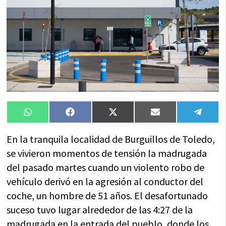
Compartir
Compartir
Compartir
Compartir
Compa
WhatsApp
Facebook
X
Email
Tele
en
en
en
en
en
(Twitter)
En la tranquila localidad de Burguillos de Toledo,
se vivieron momentos de tensión la madrugada
del pasado martes cuando un violento robo de
vehículo derivó en la agresión al conductor del
coche, un hombre de 51 años. El desafortunado
suceso tuvo lugar alrededor de las 4:27 de la
madrugada en la entrada del pueblo, donde los