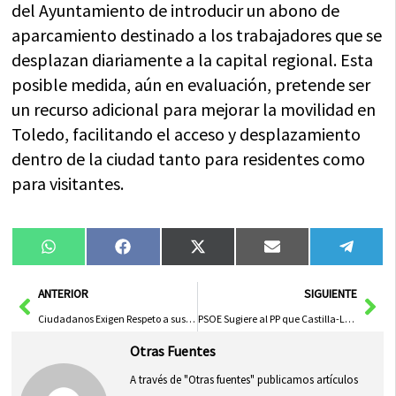
del Ayuntamiento de introducir un abono de
aparcamiento destinado a los trabajadores que se
desplazan diariamente a la capital regional. Esta
posible medida, aún en evaluación, pretende ser
un recurso adicional para mejorar la movilidad en
Toledo, facilitando el acceso y desplazamiento
dentro de la ciudad tanto para residentes como
para visitantes.
Compartir
Compartir
Compartir
Compartir
Compa
WhatsApp
Facebook
X
Email
Tele
en
en
en
en
en
(Twitter)
Ant
Sig
ANTERIOR
SIGUIENTE
Ciudadanos Exigen Respeto a sus Derechos Fundamentales
PSOE Sugiere al PP que Castilla-La Mancha Priorice Extensión Territorial para Lograr Financiación Justa
Otras Fuentes
A través de "Otras fuentes" publicamos artículos