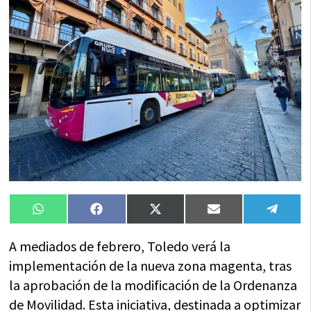
Compartir
Compartir
Compartir
Compartir
Compa
WhatsApp
Facebook
X
Email
Tele
en
en
en
en
en
(Twitter)
A mediados de febrero, Toledo verá la
implementación de la nueva zona magenta, tras
la aprobación de la modificación de la Ordenanza
de Movilidad. Esta iniciativa, destinada a optimizar