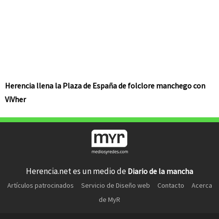
Herencia llena la Plaza de España de folclore manchego con
ViVher
Herencia.net es un medio de
Diario de la mancha
Artículos patrocinados
Servicio de Diseño web
Contacto
Acerca
de MyR