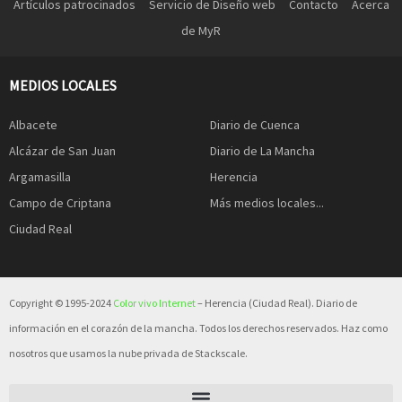
Artículos patrocinados
Servicio de Diseño web
Contacto
Acerca
de MyR
MEDIOS LOCALES
Albacete
Diario de Cuenca
Alcázar de San Juan
Diario de La Mancha
Argamasilla
Herencia
Campo de Criptana
Más medios locales...
Ciudad Real
Copyright © 1995-2024
Color vivo Internet
– Herencia (Ciudad Real). Diario de
información en el corazón de la mancha. Todos los derechos reservados. Haz como
nosotros que usamos la nube privada de Stackscale.