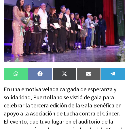
Compartir
Compartir
Compartir
Compartir
Compa
WhatsApp
Facebook
X
Email
Tele
en
en
en
en
en
(Twitter)
En una emotiva velada cargada de esperanza y
solidaridad, Puertollano se vistió de gala para
celebrar la tercera edición de la Gala Benéfica en
apoyo a la Asociación de Lucha contra el Cáncer.
El evento, que tuvo lugar en el auditorio de la