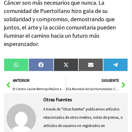
Cáncer son más necesarios que nunca. La
comunidad de Puertollano hizo gala de su
solidaridad y compromiso, demostrando que
juntos, el arte y la acción comunitaria pueden
iluminar el camino hacia un futuro más
esperanzador.
Compartir
Compartir
Compartir
Compartir
Compa
WhatsApp
Facebook
X
Email
Tele
en
en
en
en
en
(Twitter)
Ant
Sig
ANTERIOR
SIGUIENTE
El Centro Javier Bermejo Reúne a Más de 160 Competidores en Campeonato Regional de Atletismo
Día Mundial de los Humedales: Celebrando la Vida en los Ecosistemas de Castilla-La Mancha
Otras Fuentes
A través de "Otras fuentes" publicamos artículos
relacionados de otros medios, notas de prensa, o
artículos de usuarios no registrados en