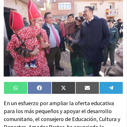
Compartir
Compartir
Compartir
Compartir
Compa
WhatsApp
Facebook
X
Email
Tele
en
en
en
en
en
(Twitter)
En un esfuerzo por ampliar la oferta educativa
para los más pequeños y apoyar el desarrollo
comunitario, el consejero de Educación, Cultura y
Deportes, Amador Pastor, ha anunciado la