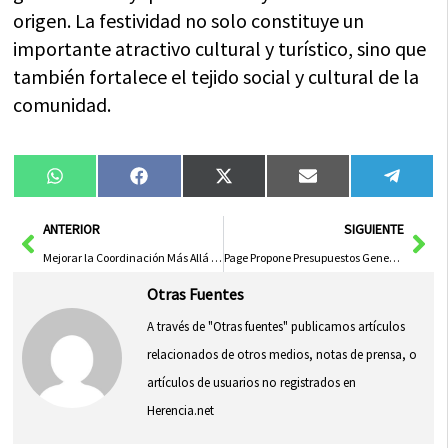
origen. La festividad no solo constituye un
importante atractivo cultural y turístico, sino que
también fortalece el tejido social y cultural de la
comunidad.
Compartir
Compartir
Compartir
Compartir
Compa
WhatsApp
Facebook
X
Email
Tele
en
en
en
en
en
(Twitter)
Ant
Sig
ANTERIOR
SIGUIENTE
Mejorar la Coordinación Más Allá del Estado
Page Propone Presupuestos Generales a Cuatro Años para Prevenir Bloqueos Políticos y Garantizar Estabilidad Financiera
Otras Fuentes
A través de "Otras fuentes" publicamos artículos
relacionados de otros medios, notas de prensa, o
artículos de usuarios no registrados en
Herencia.net