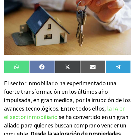
Compartir
Compartir
Compartir
Compartir
Compa
WhatsApp
Facebook
X
Email
Tele
en
en
en
en
en
(Twitter)
El sector inmobiliario ha experimentado una
fuerte transformación en los últimos año
impulsada, en gran medida, por la irrupción de los
avances tecnológicos. Entre todos ellos,
la IA en
el sector inmobiliario
se ha convertido en un gran
aliado para quienes buscan comprar o vender un
inmueble.
Desde la valoración de propiedades