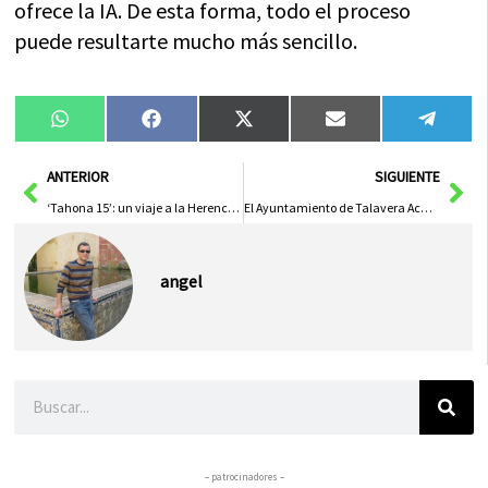
ofrece la IA. De esta forma, todo el proceso
puede resultarte mucho más sencillo.
Compartir
Compartir
Compartir
Compartir
Compa
WhatsApp
Facebook
X
Email
Tele
en
en
en
en
en
(Twitter)
Ant
Sig
ANTERIOR
SIGUIENTE
‘Tahona 15’: un viaje a la Herencia de 1935 a través de imágenes inéditas
El Ayuntamiento de Talavera Achaca al PSOE la Falta de Cierre del ‘Jake’ Según Normativas
angel
Buscar
– patrocinadores –