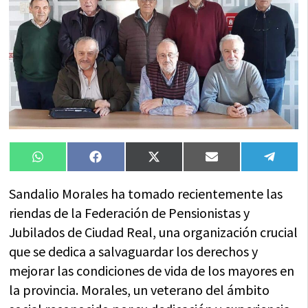
Compartir
Compartir
Compartir
Compartir
Compa
WhatsApp
Facebook
X
Email
Tele
en
en
en
en
en
(Twitter)
Sandalio Morales ha tomado recientemente las
riendas de la Federación de Pensionistas y
Jubilados de Ciudad Real, una organización crucial
que se dedica a salvaguardar los derechos y
mejorar las condiciones de vida de los mayores en
la provincia. Morales, un veterano del ámbito