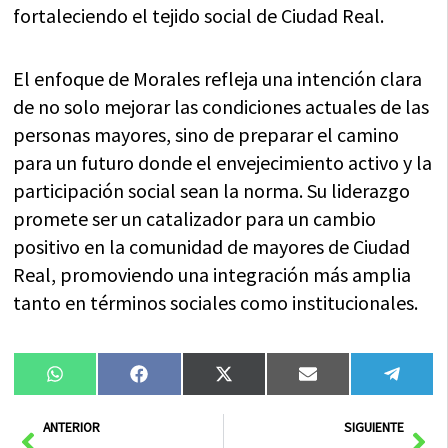
fortaleciendo el tejido social de Ciudad Real.
El enfoque de Morales refleja una intención clara
de no solo mejorar las condiciones actuales de las
personas mayores, sino de preparar el camino
para un futuro donde el envejecimiento activo y la
participación social sean la norma. Su liderazgo
promete ser un catalizador para un cambio
positivo en la comunidad de mayores de Ciudad
Real, promoviendo una integración más amplia
tanto en términos sociales como institucionales.
Compartir
Compartir
Compartir
Compartir
Compa
WhatsApp
Facebook
X
Email
Tele
en
en
en
en
en
(Twitter)
Ant
Sig
ANTERIOR
SIGUIENTE