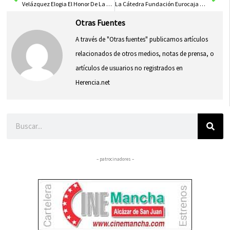
Velázquez Elogia El Honor De La Ciudad Al Albergar La Exposición ‘Miradas Fragmentadas: Artistas Españoles Del Siglo XXI’
La Cátedra Fundación Eurocaja Rural-UCLM Otorga Reconocimientos Especiales a los Mejores TFG y TFM del 2024
Otras Fuentes
A través de "Otras fuentes" publicamos artículos
relacionados de otros medios, notas de prensa, o
artículos de usuarios no registrados en
Herencia.net
Buscar
– patrocinadores –