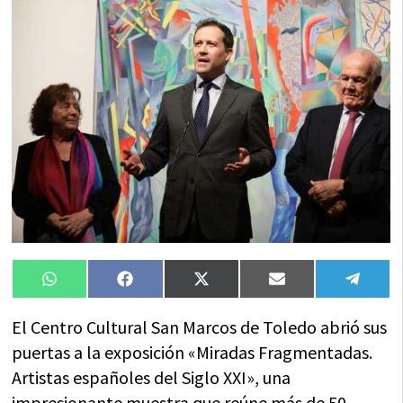
Compartir
Compartir
Compartir
Compartir
Compa
WhatsApp
Facebook
X
Email
Tele
en
en
en
en
en
(Twitter)
El Centro Cultural San Marcos de Toledo abrió sus
puertas a la exposición «Miradas Fragmentadas.
Artistas españoles del Siglo XXI», una
impresionante muestra que reúne más de 50