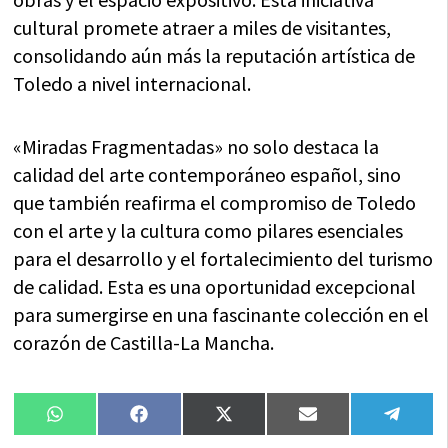
cultural promete atraer a miles de visitantes,
consolidando aún más la reputación artística de
Toledo a nivel internacional.
«Miradas Fragmentadas» no solo destaca la
calidad del arte contemporáneo español, sino
que también reafirma el compromiso de Toledo
con el arte y la cultura como pilares esenciales
para el desarrollo y el fortalecimiento del turismo
de calidad. Esta es una oportunidad excepcional
para sumergirse en una fascinante colección en el
corazón de Castilla-La Mancha.
Compartir
Compartir
Compartir
Compartir
Compa
WhatsApp
Facebook
X
Email
Tele
en
en
en
en
en
(Twitter)