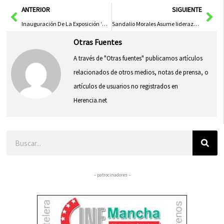
Ant
Sig
ANTERIOR
SIGUIENTE
Inauguración De La Exposición ‘Miradas Fragmentadas’ En Toledo Con Más De 50 Obras De La Colección HEF
Sandalio Morales Asume liderazgo de la Federación de Pensionistas y Jubilados de Ciudad Real
Otras Fuentes
A través de "Otras fuentes" publicamos artículos
relacionados de otros medios, notas de prensa, o
artículos de usuarios no registrados en
Herencia.net
Buscar
– patrocinadores –