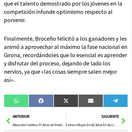
que el talento demostrado por los jóvenes en la
competición infunde optimismo respecto al
porvenir.
Finalmente, Broceño felicitó a los ganadores y les
animó a aprovechar al máximo la fase nacional en
Girona, recordándoles que lo esencial es aprender
y disfrutar del proceso, dejando de lado los
nervios, ya que «las cosas siempre salen mejor
así».
Compartir
Compartir
Compartir
Compartir
Compa
WhatsApp
Facebook
X
Email
Tele
en
en
en
en
en
(Twitter)
Ant
Sig
ANTERIOR
SIGUIENTE
Albacete Celebra 37 Años de Protección Civil con Incorporación de Nuevos Miembros y Compromiso Comunitario
Fallece Mujer De 82 Años En Accidente De Tráfico En La CM-3000 Cerca De El Romeral