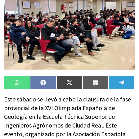
Compartir
Compartir
Compartir
Compartir
Compa
WhatsApp
Facebook
X
Email
Tele
en
en
en
en
en
(Twitter)
Este sábado se llevó a cabo la clausura de la fase
provincial de la XVI Olimpiada Española de
Geología en la Escuela Técnica Superior de
Ingenieros Agrónomos de Ciudad Real. Este
evento, organizado por la Asociación Española