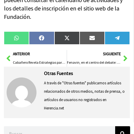
los detalles de inscripción en el sitio web de la
Fundación.
Compartir
Compartir
Compartir
Compartir
Compa
WhatsApp
Facebook
X
Email
Tele
en
en
en
en
en
(Twitter)
Ant
Sig
ANTERIOR
SIGUIENTE
Cabañero Revela Estrategias para Revitalizar el Turismo en Letur con Campañas de Promoción de la Diputación de Albacete
Fenavin, en el centro del debate: el Gobierno de Castilla-La Mancha advierte sobre los cambios en la feria
Otras Fuentes
A través de "Otras fuentes" publicamos artículos
relacionados de otros medios, notas de prensa, o
artículos de usuarios no registrados en
Herencia.net
Buscar