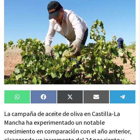
Compartir
Compartir
Compartir
Compartir
Compa
WhatsApp
Facebook
X
Email
Tele
en
en
en
en
en
(Twitter)
La campaña de aceite de oliva en Castilla-La
Mancha ha experimentado un notable
crecimiento en comparación con el año anterior,
alcanzando un incremento del 34 por ciento y