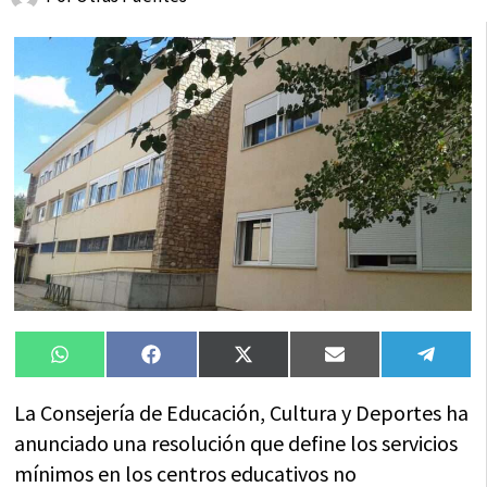
Compartir
Compartir
Compartir
Compartir
Compa
WhatsApp
Facebook
X
Email
Tele
en
en
en
en
en
(Twitter)
La Consejería de Educación, Cultura y Deportes ha
anunciado una resolución que define los servicios
mínimos en los centros educativos no