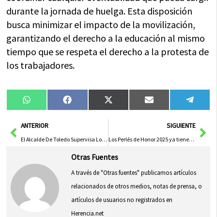
durante la jornada de huelga. Esta disposición
busca minimizar el impacto de la movilización,
garantizando el derecho a la educación al mismo
tiempo que se respeta el derecho a la protesta de
los trabajadores.
Compartir
Compartir
Compartir
Compartir
Compa
WhatsApp
Facebook
X
Email
Tele
en
en
en
en
en
(Twitter)
Ant
Sig
ANTERIOR
SIGUIENTE
El Alcalde De Toledo Supervisa Los Trabajos De Restauración En La Ribera Del Casco Histórico
Los Perlés de Honor 2025 ya tienen candidatos: 26 aspirantes competirán por el prestigioso galardón
Otras Fuentes
A través de "Otras fuentes" publicamos artículos
relacionados de otros medios, notas de prensa, o
artículos de usuarios no registrados en
Herencia.net