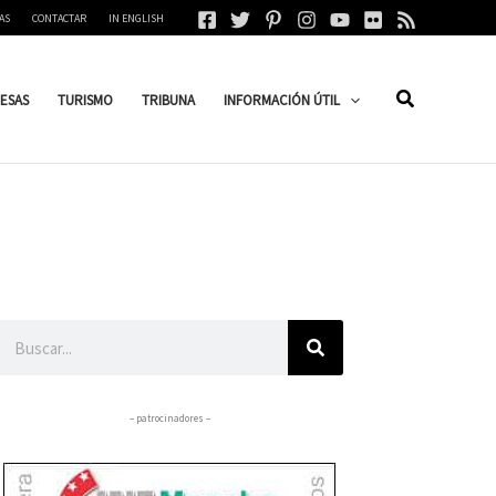
AS
CONTACTAR
IN ENGLISH
ESAS
TURISMO
TRIBUNA
INFORMACIÓN ÚTIL
Buscar
– patrocinadores –