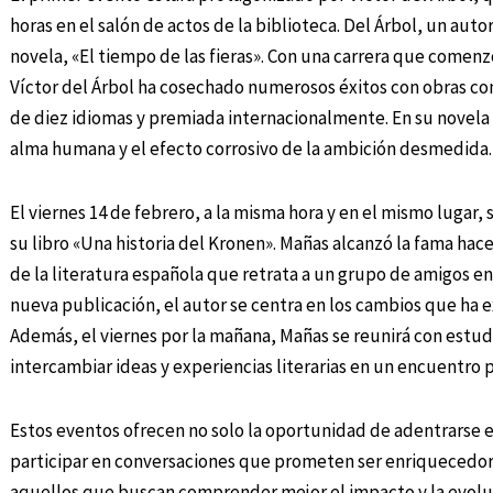
horas en el salón de actos de la biblioteca. Del Árbol, un auto
novela, «El tiempo de las fieras». Con una carrera que comenz
Víctor del Árbol ha cosechado numerosos éxitos con obras com
de diez idiomas y premiada internacionalmente. En su novela 
alma humana y el efecto corrosivo de la ambición desmedida.
El viernes 14 de febrero, a la misma hora y en el mismo lugar,
su libro «Una historia del Kronen». Mañas alcanzó la fama hac
de la literatura española que retrata a un grupo de amigos en 
nueva publicación, el autor se centra en los cambios que ha
Además, el viernes por la mañana, Mañas se reunirá con estudi
intercambiar ideas y experiencias literarias en un encuentro p
Estos eventos ofrecen no solo la oportunidad de adentrarse e
participar en conversaciones que prometen ser enriquecedora
aquellos que buscan comprender mejor el impacto y la evolu