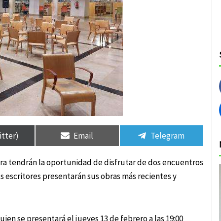
rtir
rtir
Compartir
Compartir
Compartir
Compartir
en
en
en
en
itter)
Email
Telegram
jara tendrán la oportunidad de disfrutar de dos encuentros
 escritores presentarán sus obras más recientes y
ien se presentará el jueves 13 de febrero a las 19:00