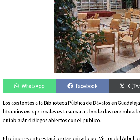
Compartir
Compartir
Compartir
Compartir
Compa
Compa
en
en
en
en
en
en
WhatsApp
Facebook
X (Tw
Los asistentes a la Biblioteca Pública de Dávalos en Guadala
literarios excepcionales esta semana, donde dos renombrados
entablarán diálogos abiertos con el público.
El primer evento estará protagonizado por Víctor del Árbol, qu