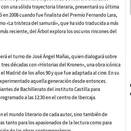
r con una sólida trayectoria literaria, presentará su última
ó en 2008 cuando fue finalista del Premio Fernando Lara,
o «La tristeza del samurái», que ha sido traducida a más
más reciente, del Árbol explora los oscuros rincones del
 será el turno de José Ángel Mañas, quien dialogará sobre
e tres décadas con «Historias del Kronen», una obra icónica
el Madrid de los años 90 y que fue adaptada al cine. En su
 experimentado aquella generación desde entonces.
antes de Bachillerato del instituto Castilla para
rogramado a las 12:30 en el centro de Ibercaja.
n el mundo literario de cada autor, sino también de
s tanto para los apasionados de la lectura como para
ción de las obras contemporáneas.