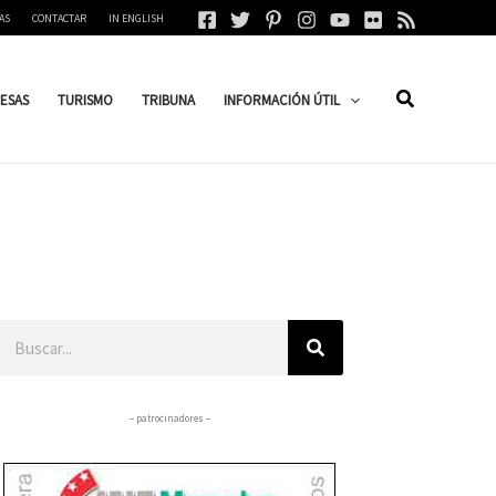
AS
CONTACTAR
IN ENGLISH
ESAS
TURISMO
TRIBUNA
INFORMACIÓN ÚTIL
Buscar
– patrocinadores –