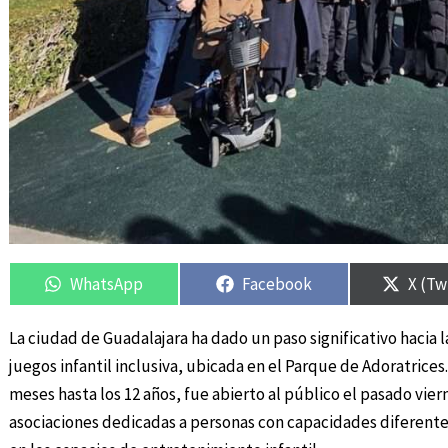
Compartir
Compartir
Compartir
Compartir
Compa
Compa
en
en
en
en
en
en
WhatsApp
Facebook
X (Tw
La ciudad de Guadalajara ha dado un paso significativo hacia l
juegos infantil inclusiva, ubicada en el Parque de Adoratrices
meses hasta los 12 años, fue abierto al público el pasado vie
asociaciones dedicadas a personas con capacidades diferentes