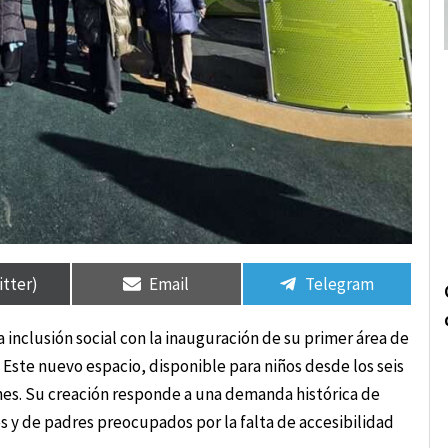
rtir
rtir
Compartir
Compartir
Compartir
Compartir
en
en
en
en
itter)
Email
Telegram
a inclusión social con la inauguración de su primer área de
. Este nuevo espacio, disponible para niños desde los seis
rnes. Su creación responde a una demanda histórica de
 y de padres preocupados por la falta de accesibilidad