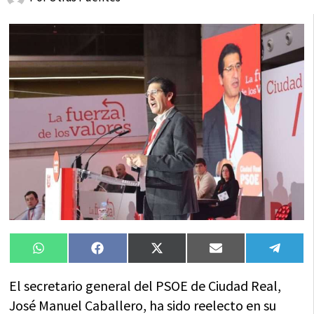
Compartir
Compartir
Compartir
Compartir
Compa
WhatsApp
Facebook
X
Email
Tele
en
en
en
en
en
(Twitter)
El secretario general del PSOE de Ciudad Real,
José Manuel Caballero, ha sido reelecto en su