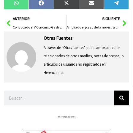
Compartir
Compartir
Compartir
Compartir
Compa
WhatsApp
Facebook
X
Email
Tele
en
en
en
en
en
(Twitter)
Ant
Sig
ANTERIOR
SIGUIENTE
Convocado el V Concurso Gastronómico del Potaje de Manzanares en el Carnaval 2024
Ampliado el plazo de la muestra ‘Jules Worms. Costumbrismo e indumentaria en el Toledo del XIX’ en el Museo de Santa Cruz
Otras Fuentes
A través de "Otras fuentes" publicamos artículos
relacionados de otros medios, notas de prensa, o
artículos de usuarios no registrados en
Herencia.net
Buscar
– patrocinadores –