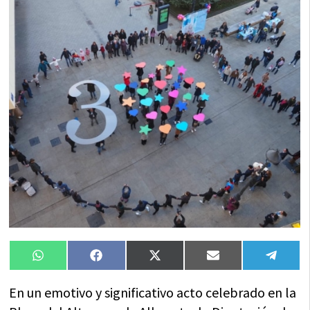
Compartir
Compartir
Compartir
Compartir
Compa
WhatsApp
Facebook
X
Email
Tele
en
en
en
en
en
(Twitter)
En un emotivo y significativo acto celebrado en la