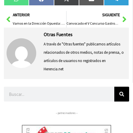
Compartir
Compartir
Compartir
Compartir
Compa
WhatsApp
Facebook
X
Email
Tele
en
en
en
en
en
(Twitter)
Ant
Sig
ANTERIOR
SIGUIENTE
Vamos en la Dirección Opuesta: Reflexiones y Desafíos
Convocado el V Concurso Gastronómico del Potaje de Manzanares en el Carnaval 2024
Otras Fuentes
A través de "Otras fuentes" publicamos artículos
relacionados de otros medios, notas de prensa, o
artículos de usuarios no registrados en
Herencia.net
Buscar
– patrocinadores –