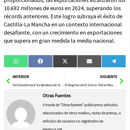
10.692 millones de euros en 2024, superando los
récords anteriores. Este logro subraya el éxito de
Castilla-La Mancha en un contexto internacional
desafiante, con un crecimiento en exportaciones
que supera en gran medida la media nacional.
Compartir
Compartir
Compartir
Compartir
Compa
WhatsApp
Facebook
X
Email
Tele
en
en
en
en
en
(Twitter)
Ant
Sig
ANTERIOR
SIGUIENTE
Se Desestimará Su Aprobación Si No Hay Acuerdo Antes de Semana Santa
El Regreso de El Greco: Obras Reunidas en El Prado Tras 195 Años de Separación del Monasterio de Santo Domingo el Antiguo
Otras Fuentes
A través de "Otras fuentes" publicamos artículos
relacionados de otros medios, notas de prensa, o
artículos de usuarios no registrados en
Herencia.net