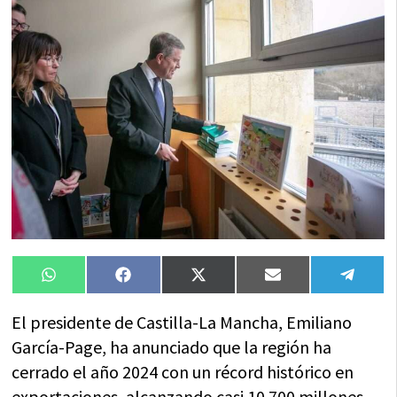
Compartir
Compartir
Compartir
Compartir
Compa
WhatsApp
Facebook
X
Email
Tele
en
en
en
en
en
(Twitter)
El presidente de Castilla-La Mancha, Emiliano
García-Page, ha anunciado que la región ha
cerrado el año 2024 con un récord histórico en
exportaciones, alcanzando casi 10.700 millones