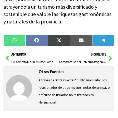
atrayendo a un turismo más diversificado y
sostenible que valore las riquezas gastronómicas
y naturales de la provincia.
Compartir
Compartir
Compartir
Compartir
Compa
WhatsApp
Facebook
X
Email
Tele
en
en
en
en
en
(Twitter)
Ant
Sig
ANTERIOR
SIGUIENTE
Luis Alberto Marín Asume Como Diputado De Vox y Ocupará Una Vicepresidencia en la Diputación de Ciudad Real
Compromiso del Gobierno Regional con la Sierra Norte: Reunión con Representantes Municipales
Otras Fuentes
A través de "Otras fuentes" publicamos artículos
relacionados de otros medios, notas de prensa, o
artículos de usuarios no registrados en
Herencia.net