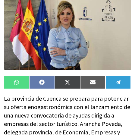
Compartir
Compartir
Compartir
Compartir
Compa
WhatsApp
Facebook
X
Email
Tele
en
en
en
en
en
(Twitter)
La provincia de Cuenca se prepara para potenciar
su oferta enogastronómica con el lanzamiento de
una nueva convocatoria de ayudas dirigida a
empresas del sector turístico. Arancha Poveda,
delegada provincial de Economía, Empresas y