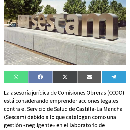
Compartir
Compartir
Compartir
Compartir
Compa
WhatsApp
Facebook
X
Email
Tele
en
en
en
en
en
(Twitter)
La asesoría jurídica de Comisiones Obreras (CCOO)
está considerando emprender acciones legales
contra el Servicio de Salud de Castilla-La Mancha
(Sescam) debido a lo que catalogan como una
gestión «negligente» en el laboratorio de