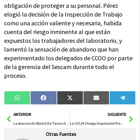
obligación de proteger a su personal. Pérez
elogió la decisión de la Inspección de Trabajo
como una acción valiente y necesaria, habida
cuenta del riesgo inminente al que están
expuestos los trabajadores del laboratorio, y
lamentó la sensación de abandono que han
experimentado los delegados de CCOO por parte
de la gerencia del Sescam durante todo el
proceso.
Compartir
Compartir
Compartir
Compartir
Compa
WhatsApp
Facebook
X
Email
Tele
en
en
en
en
en
(Twitter)
Ant
Sig
ANTERIOR
SIGUIENTE
La Asociación Afamit De Tarancón Inaugura Vehículo Adaptado Gracias A Colaboración Público-Privada
La UCLM Otorga Importante Premio al Mejor Trabajo de Fin de Grado en Criminología a Nivel Nacional
Otras Fuentes