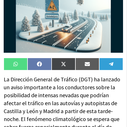
Compartir
Compartir
Compartir
Compartir
Compa
WhatsApp
Facebook
X
Email
Tele
en
en
en
en
en
(Twitter)
La Dirección General de Tráfico (DGT) ha lanzado
un aviso importante a los conductores sobre la
posibilidad de intensas nevadas que podrían
afectar el tráfico en las autovías y autopistas de
Castilla y León y Madrid a partir de esta tarde-
noche. El fenómeno climatológico se espera que
cobre fuerza especialmente durante el día de