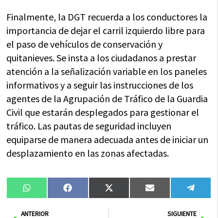
Finalmente, la DGT recuerda a los conductores la
importancia de dejar el carril izquierdo libre para
el paso de vehículos de conservación y
quitanieves. Se insta a los ciudadanos a prestar
atención a la señalización variable en los paneles
informativos y a seguir las instrucciones de los
agentes de la Agrupación de Tráfico de la Guardia
Civil que estarán desplegados para gestionar el
tráfico. Las pautas de seguridad incluyen
equiparse de manera adecuada antes de iniciar un
desplazamiento en las zonas afectadas.
Compartir
Compartir
Compartir
Compartir
Compa
WhatsApp
Facebook
X
Email
Tele
en
en
en
en
en
(Twitter)
Ant
Sig
ANTERIOR
SIGUIENTE