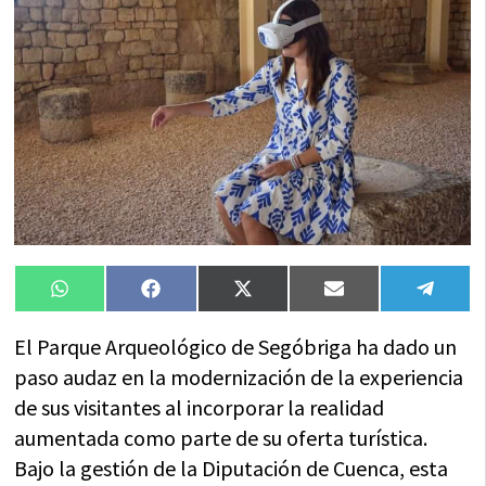
Compartir
Compartir
Compartir
Compartir
Compa
WhatsApp
Facebook
X
Email
Tele
en
en
en
en
en
(Twitter)
El Parque Arqueológico de Segóbriga ha dado un
paso audaz en la modernización de la experiencia
de sus visitantes al incorporar la realidad
aumentada como parte de su oferta turística.
Bajo la gestión de la Diputación de Cuenca, esta