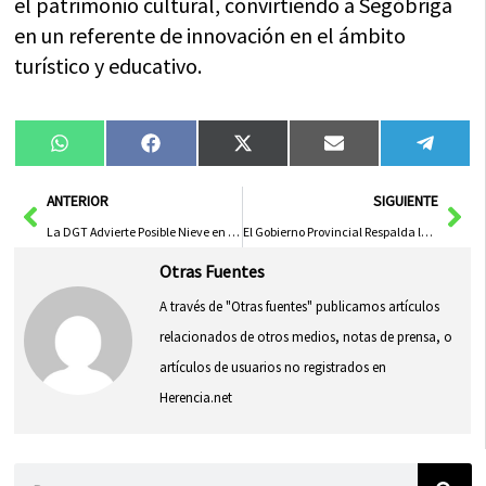
el patrimonio cultural, convirtiendo a Segóbriga
en un referente de innovación en el ámbito
turístico y educativo.
Compartir
Compartir
Compartir
Compartir
Compa
WhatsApp
Facebook
X
Email
Tele
en
en
en
en
en
(Twitter)
Ant
Sig
ANTERIOR
SIGUIENTE
La DGT Advierte Posible Nieve en la A-2 en Guadalajara: Precaución al Conducir
El Gobierno Provincial Respalda la Celebración del Espíritu Carnavalero de Tarazona de la Mancha
Otras Fuentes
A través de "Otras fuentes" publicamos artículos
relacionados de otros medios, notas de prensa, o
artículos de usuarios no registrados en
Herencia.net
Buscar