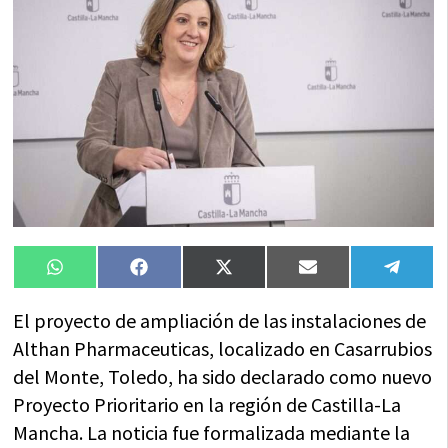
Compartir
Compartir
Compartir
Compartir
Compa
WhatsApp
Facebook
X
Email
Tele
en
en
en
en
en
(Twitter)
El proyecto de ampliación de las instalaciones de
Althan Pharmaceuticas, localizado en Casarrubios
del Monte, Toledo, ha sido declarado como nuevo
Proyecto Prioritario en la región de Castilla-La
Mancha. La noticia fue formalizada mediante la