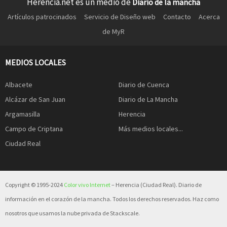
Herencia.net es un medio de
Diario de la mancha
Artículos patrocinados
Servicio de Diseño web
Contacto
Acerca
de MyR
MEDIOS LOCALES
Albacete
Diario de Cuenca
Alcázar de San Juan
Diario de La Mancha
Argamasilla
Herencia
Campo de Criptana
Más medios locales...
Ciudad Real
Copyright © 1995-2024
Color vivo Internet
– Herencia (Ciudad Real). Diario de
información en el corazón de la mancha. Todos los derechos reservados. Haz como
nosotros que usamos la nube privada de Stackscale.