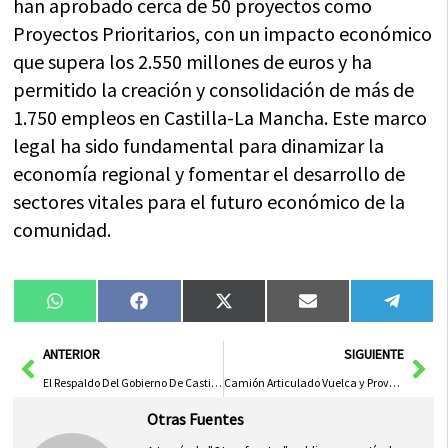
han aprobado cerca de 50 proyectos como
Proyectos Prioritarios, con un impacto económico
que supera los 2.550 millones de euros y ha
permitido la creación y consolidación de más de
1.750 empleos en Castilla-La Mancha. Este marco
legal ha sido fundamental para dinamizar la
economía regional y fomentar el desarrollo de
sectores vitales para el futuro económico de la
comunidad.
Compartir
Compartir
Compartir
Compartir
Compa
WhatsApp
Facebook
X
Email
Tele
en
en
en
en
en
(Twitter)
Ant
Sig
ANTERIOR
SIGUIENTE
El Respaldo Del Gobierno De Castilla-La Mancha A ‘La Borricá’, Tradición Emblemática De Torrenueva
Camión Articulado Vuelca y Provoca Cierre de la CM-412 en Montealegre del Castillo: Inician Labores de Recuperación
Otras Fuentes