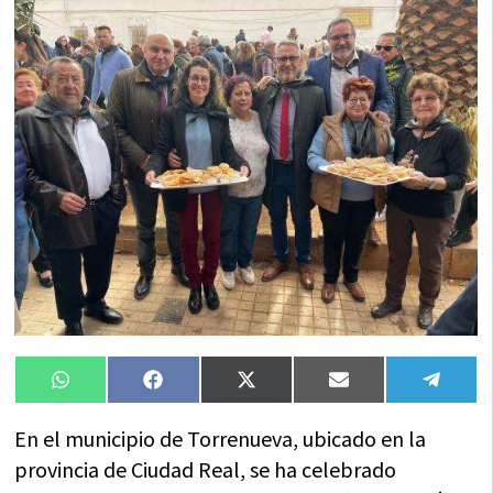
Compartir
Compartir
Compartir
Compartir
Compa
WhatsApp
Facebook
X
Email
Tele
en
en
en
en
en
(Twitter)
En el municipio de Torrenueva, ubicado en la
provincia de Ciudad Real, se ha celebrado