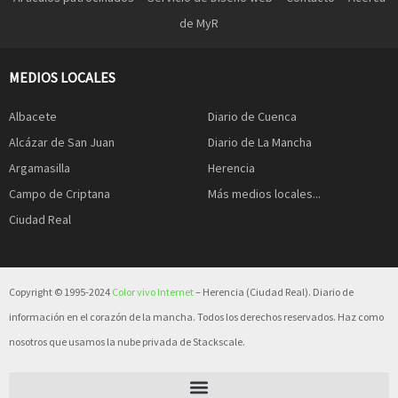
de MyR
MEDIOS LOCALES
Albacete
Diario de Cuenca
Alcázar de San Juan
Diario de La Mancha
Argamasilla
Herencia
Campo de Criptana
Más medios locales...
Ciudad Real
Copyright © 1995-2024
Color vivo Internet
– Herencia (Ciudad Real). Diario de
información en el corazón de la mancha. Todos los derechos reservados. Haz como
nosotros que usamos la nube privada de Stackscale.