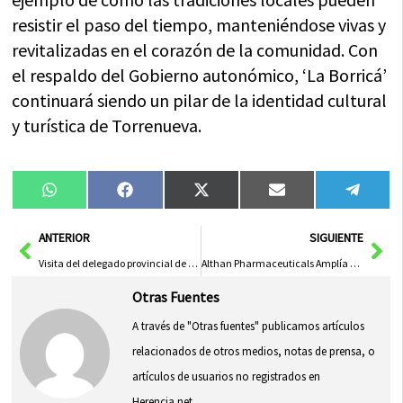
resistir el paso del tiempo, manteniéndose vivas y
revitalizadas en el corazón de la comunidad. Con
el respaldo del Gobierno autonómico, ‘La Borricá’
continuará siendo un pilar de la identidad cultural
y turística de Torrenueva.
Compartir
Compartir
Compartir
Compartir
Compa
WhatsApp
Facebook
X
Email
Tele
en
en
en
en
en
(Twitter)
Ant
Sig
ANTERIOR
SIGUIENTE
Visita del delegado provincial de agricultura a Talfrost en busca de ayudas FOCAL para inversión millonaria
Althan Pharmaceuticals Amplía sus Instalaciones en Casarrubios del Monte como Proyecto Prioritario
Otras Fuentes
A través de "Otras fuentes" publicamos artículos
relacionados de otros medios, notas de prensa, o
artículos de usuarios no registrados en
Herencia.net