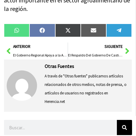
actor importante en el sector agroalimentario de
la región.
Compartir
Compartir
Compartir
Compartir
Compa
WhatsApp
Facebook
X
Email
Tele
en
en
en
en
en
(Twitter)
Ant
Sig
ANTERIOR
SIGUIENTE
El Gobierno Regional Apoya a la Asociación AFA Villarrobledo en su XVI Comida Solidaria
El Respaldo Del Gobierno De Castilla-La Mancha A ‘La Borricá’, Tradición Emblemática De Torrenueva
Otras Fuentes
A través de "Otras fuentes" publicamos artículos
relacionados de otros medios, notas de prensa, o
artículos de usuarios no registrados en
Herencia.net
Buscar