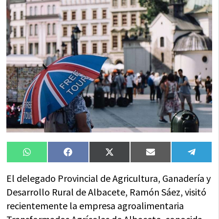
Compartir
Compartir
Compartir
Compartir
Compa
WhatsApp
Facebook
X
Email
Tele
en
en
en
en
en
(Twitter)
El delegado Provincial de Agricultura, Ganadería y
Desarrollo Rural de Albacete, Ramón Sáez, visitó
recientemente la empresa agroalimentaria