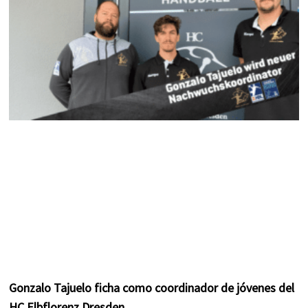
m
t
Gonzalo Tajuelo ficha como coordinador de jóvenes del
HC Elbflorenz Dresden