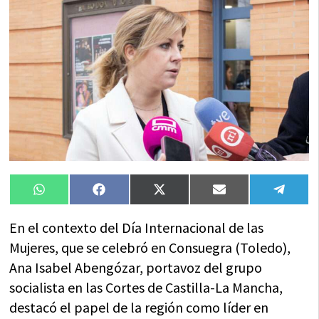
Compartir
Compartir
Compartir
Compartir
Compa
WhatsApp
Facebook
X
Email
Tele
en
en
en
en
en
(Twitter)
En el contexto del Día Internacional de las
Mujeres, que se celebró en Consuegra (Toledo),
Ana Isabel Abengózar, portavoz del grupo
socialista en las Cortes de Castilla-La Mancha,
destacó el papel de la región como líder en