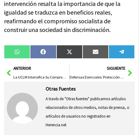
intervención resalta la importancia de que la
igualdad se traduzca en beneficios reales,
reafirmando el compromiso socialista de
construir una sociedad sin discriminación.
Compartir
Compartir
Compartir
Compartir
Compa
WhatsApp
Facebook
X
Email
Tele
en
en
en
en
en
(Twitter)
Ant
Sig
ANTERIOR
SIGUIENTE
La UCLM Intensifica Su Compromiso con la Igualdad Inclusiva y Transformadora para Todos Sus Miembros
Defensas Esenciales: Protección Contra Amenazas a Nuestra Seguridad
Otras Fuentes
A través de "Otras fuentes" publicamos artículos
relacionados de otros medios, notas de prensa, o
artículos de usuarios no registrados en
Herencia.net