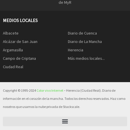
de MyR
MEDIOS LOCALES
Albacete
Diario de Cuenca
Alcázar de San Juan
Diario de La Mancha
Argamasilla
Herencia
Campo de Criptana
Más medios locales...
Ciudad Real
Copyright © 1995-2024
Color vivo Internet
– Herencia (Ciudad Real). Diario de
información en el corazón de la mancha. Todos los derechos reservados. Haz como
nosotros que usamos la nube privada de Stackscale.