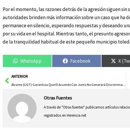
Por el momento, las razones detrás de la agresión siguen sin s
autoridades brinden más información sobre un caso que ha de
permanece en silencio, esperando respuestas y deseando una
por su vida en el hospital. Mientras tanto, el presunto agreso
de la tranquilidad habitual de este pequeño municipio toled
WhatsApp
Facebook
X (Tw
Ant
ANTERIOR
Álvarez (UGT) Garantiza Que El Acuerdo Con Junts No Generará Discriminación Ni Privilegios Para La Ciudadanía
Otras Fuentes
A través de "Otras fuentes" publicamos artículos relac
registrados en Herencia.net