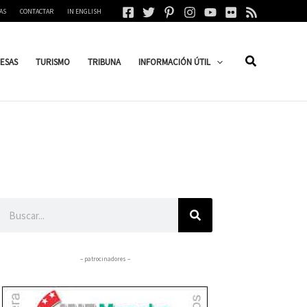
AS
CONTACTAR
IN ENGLISH
ESAS
TURISMO
TRIBUNA
INFORMACIÓN ÚTIL
Buscar
– patrocinadores –