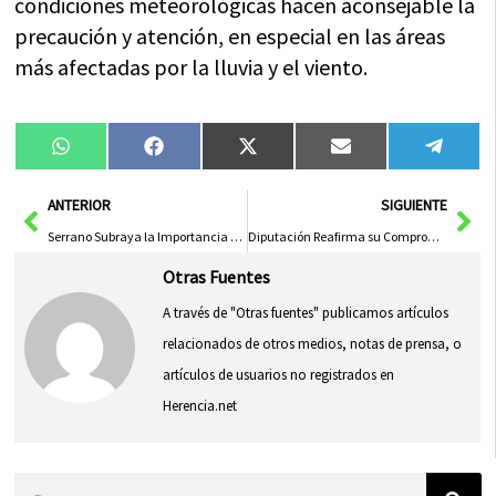
condiciones meteorológicas hacen aconsejable la
precaución y atención, en especial en las áreas
más afectadas por la lluvia y el viento.
Compartir
Compartir
Compartir
Compartir
Compa
WhatsApp
Facebook
X
Email
Tele
en
en
en
en
en
(Twitter)
Ant
Sig
ANTERIOR
SIGUIENTE
Serrano Subraya la Importancia de los Colegios Profesionales de Albacete en Combate al Intrusismo Profesional
Diputación Reafirma su Compromiso con el Deporte en Torneo Internacional de Balonmano de Manzanares
Otras Fuentes
A través de "Otras fuentes" publicamos artículos
relacionados de otros medios, notas de prensa, o
artículos de usuarios no registrados en
Herencia.net
Buscar