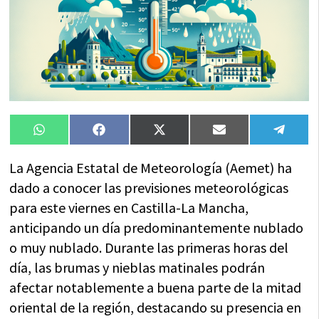
Compartir
Compartir
Compartir
Compartir
Compa
WhatsApp
Facebook
X
Email
Tele
en
en
en
en
en
(Twitter)
La Agencia Estatal de Meteorología (Aemet) ha
dado a conocer las previsiones meteorológicas
para este viernes en Castilla-La Mancha,
anticipando un día predominantemente nublado
o muy nublado. Durante las primeras horas del
día, las brumas y nieblas matinales podrán
afectar notablemente a buena parte de la mitad
oriental de la región, destacando su presencia en