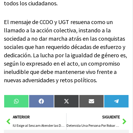
todos los ciudadanos.
El mensaje de CCOO y UGT resuena como un
llamado a la acción colectiva, instando a la
sociedad a no dar marcha atrás en las conquistas
sociales que han requerido décadas de esfuerzo y
dedicación. La lucha por la igualdad de género es,
según lo expresado en el acto, un compromiso
ineludible que debe mantenerse vivo frente a
nuevas adversidades y retos políticos.
Compartir
Compartir
Compartir
Compartir
Compa
WhatsApp
Facebook
X
Email
Tele
en
en
en
en
en
(Twitter)
Ant
Sig
ANTERIOR
SIGUIENTE
IU Exige al Sescam Atender las Demandas de los Trabajadores del Transporte Sanitario para Defender sus Derechos Laborales
Detenida Una Persona Por Robar Llaves De Un Almacén Y Sustraer Bebidas En Un Garaje De La Ciudad