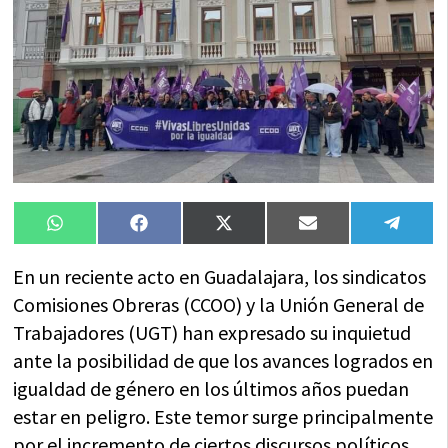
Compartir
Compartir
Compartir
Compartir
Compa
WhatsApp
Facebook
X
Email
Tele
en
en
en
en
en
(Twitter)
En un reciente acto en Guadalajara, los sindicatos
Comisiones Obreras (CCOO) y la Unión General de
Trabajadores (UGT) han expresado su inquietud
ante la posibilidad de que los avances logrados en
igualdad de género en los últimos años puedan
estar en peligro. Este temor surge principalmente
por el incremento de ciertos discursos políticos,