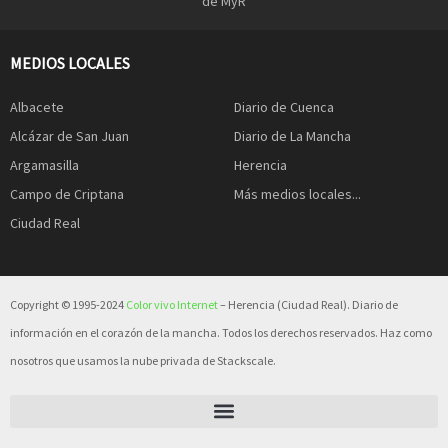
de MyR
MEDIOS LOCALES
Albacete
Diario de Cuenca
Alcázar de San Juan
Diario de La Mancha
Argamasilla
Herencia
Campo de Criptana
Más medios locales...
Ciudad Real
Copyright © 1995-2024
Color vivo Internet
– Herencia (Ciudad Real). Diario de
información en el corazón de la mancha. Todos los derechos reservados. Haz como
nosotros que usamos la nube privada de Stackscale.